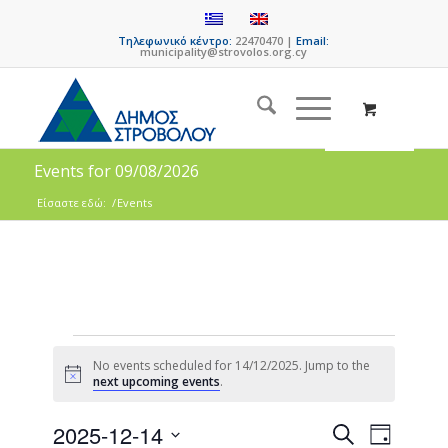
Τηλεφωνικό κέντρο:
22470470 |
Email:
municipality@strovolos.org.cy
Events for 09/08/2026
Είσαστε εδώ:
/
Events
No events scheduled for 14/12/2025. Jump to the
Notice
next upcoming events
.
Events
Event
2025-12-14
Search
Day