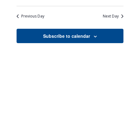
Views
Search
Select
Naviga
date.
and
Previous Day
Next Day
Views
Navigati
Subscribe to calendar