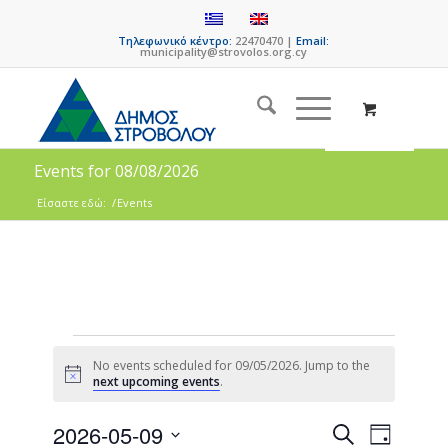
Τηλεφωνικό κέντρο:
22470470 |
Email:
municipality@strovolos.org.cy
Events for 08/08/2026
Είσαστε εδώ:
/
Events
No events scheduled for 09/05/2026. Jump to the
Notice
next upcoming events
.
Events
Event
2026-05-09
Search
Day