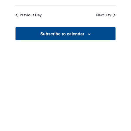
Views
Search
Select
Naviga
date.
and
Previous Day
Next Day
Views
Navigati
Subscribe to calendar