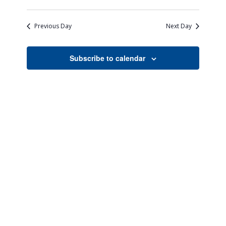
Views
Search
Select
Naviga
date.
and
Previous Day
Next Day
Views
Navigati
Subscribe to calendar