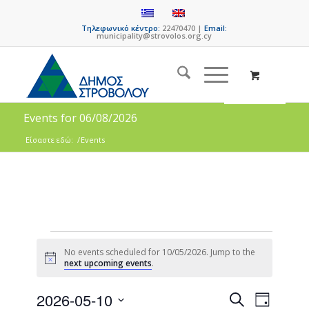
Τηλεφωνικό κέντρο:
22470470 |
Email:
municipality@strovolos.org.cy
Events for 06/08/2026
Είσαστε εδώ:
/
Events
No events scheduled for 10/05/2026. Jump to the
Notice
next upcoming events
.
Events
Event
2026-05-10
Search
Day