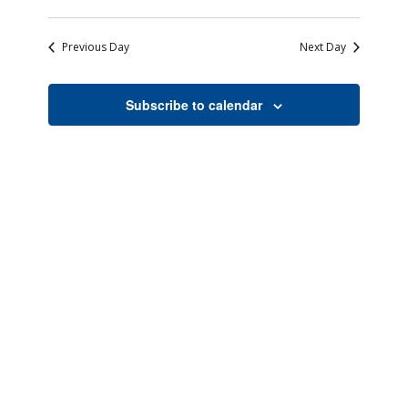
Views
Search
Select
Naviga
date.
and
Previous Day
Next Day
Views
Navigati
Subscribe to calendar