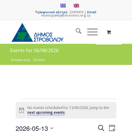
Τηλεφωνικό κέντρο:
22470470 |
Email:
municipality@strovolos.org.cy
Events for 06/08/2026
Είσαστε εδώ:
/
Events
No events scheduled for 13/05/2026. Jump to the
Notice
next upcoming events
.
Events
Event
2026-05-13
Search
Day