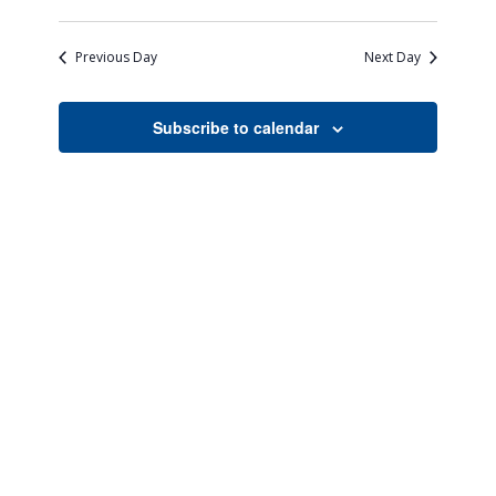
Views
Search
Select
Naviga
date.
and
Previous Day
Next Day
Views
Navigati
Subscribe to calendar