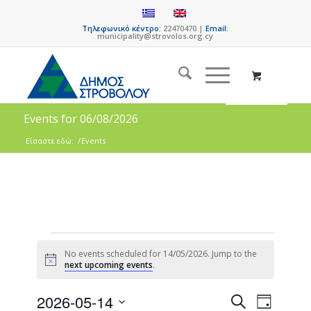
Τηλεφωνικό κέντρο:
22470470 |
Email:
municipality@strovolos.org.cy
Events for 06/08/2026
Είσαστε εδώ:
/
Events
No events scheduled for 14/05/2026. Jump to the
Notice
next upcoming events
.
Events
Event
2026-05-14
Search
Day