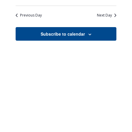
Views
Search
Select
Naviga
date.
and
Previous Day
Next Day
Views
Navigati
Subscribe to calendar