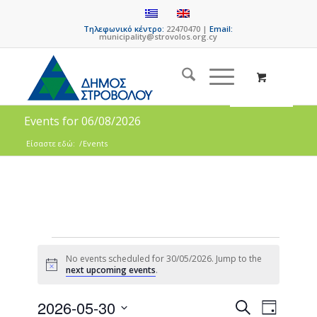
Τηλεφωνικό κέντρο:
22470470 |
Email:
municipality@strovolos.org.cy
Events for 06/08/2026
Είσαστε εδώ:
/
Events
No events scheduled for 30/05/2026. Jump to the
Notice
next upcoming events
.
Events
Event
2026-05-30
Search
Day