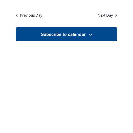
Views
Search
Select
Naviga
date.
and
Previous Day
Next Day
Views
Navigati
Subscribe to calendar