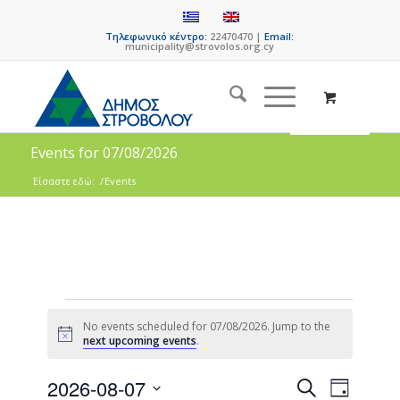
Τηλεφωνικό κέντρο:
22470470 |
Email:
municipality@strovolos.org.cy
Events for 07/08/2026
Είσαστε εδώ:
/
Events
No events scheduled for 07/08/2026. Jump to the
Notice
next upcoming events
.
Events
Event
2026-08-07
Search
Day