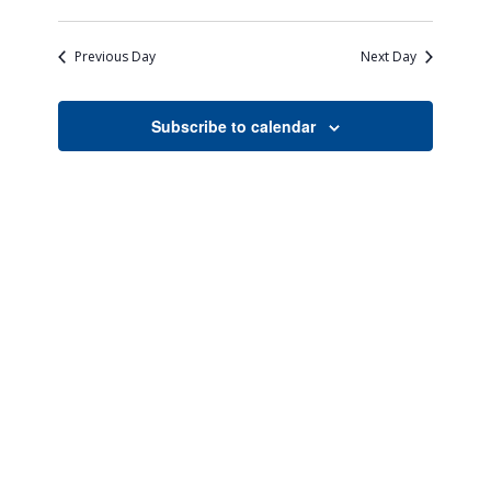
Views
Search
Select
Naviga
date.
and
Previous Day
Next Day
Views
Navigati
Subscribe to calendar