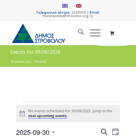
Τηλεφωνικό κέντρο:
22470470 |
Email:
municipality@strovolos.org.cy
Events for 09/08/2026
Είσαστε εδώ:
/
Events
No events scheduled for 30/09/2025. Jump to the
Notice
next upcoming events
.
Events
Event
2025-09-30
Search
Day