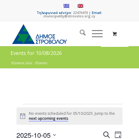
Τηλεφωνικό κέντρο:
22470470 |
Email:
municipality@strovolos.org.cy
Events for 10/08/2026
Είσαστε εδώ:
/
Events
No events scheduled for 05/10/2025. Jump to the
Notice
next upcoming events
.
Events
Event
2025-10-05
Search
Day