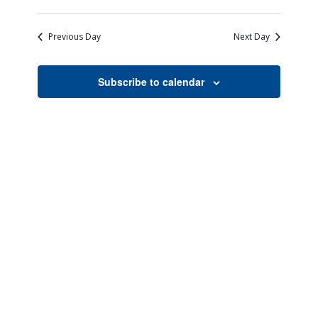
Views
Search
Select
Naviga
date.
and
Previous Day
Next Day
Views
Navigati
Subscribe to calendar