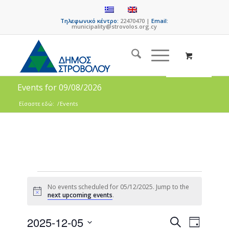
Τηλεφωνικό κέντρο:
22470470 |
Email:
municipality@strovolos.org.cy
Events for 09/08/2026
Είσαστε εδώ:
/
Events
No events scheduled for 05/12/2025. Jump to the
Notice
next upcoming events
.
Events
Event
2025-12-05
Search
Day