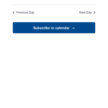
Views
Search
Select
Naviga
date.
and
Previous Day
Next Day
Views
Navigati
Subscribe to calendar