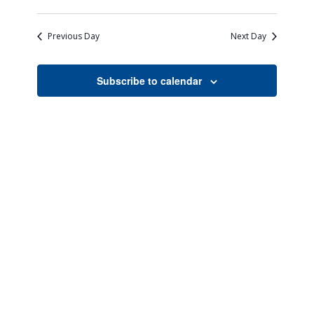
Views
Search
Select
Naviga
date.
and
Previous Day
Next Day
Views
Navigati
Subscribe to calendar