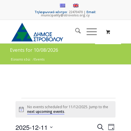
Τηλεφωνικό κέντρο:
22470470 |
Email:
municipality@strovolos.org.cy
Events for 10/08/2026
Είσαστε εδώ:
/
Events
No events scheduled for 11/12/2025. Jump to the
Notice
next upcoming events
.
Events
Event
2025-12-11
Search
Day