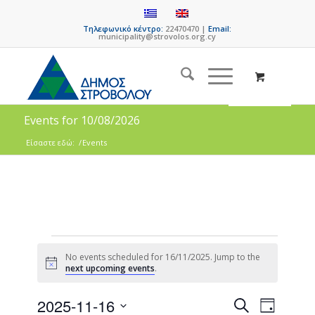
Τηλεφωνικό κέντρο:
22470470 |
Email:
municipality@strovolos.org.cy
Events for 10/08/2026
Είσαστε εδώ:
/
Events
No events scheduled for 16/11/2025. Jump to the
Notice
next upcoming events
.
Events
Event
2025-11-16
Search
Day