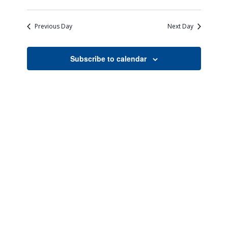
Views
Search
Select
Naviga
date.
and
Previous Day
Next Day
Views
Navigati
Subscribe to calendar