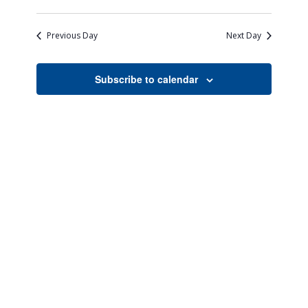
Views
Search
Select
Naviga
date.
and
Previous Day
Next Day
Views
Navigati
Subscribe to calendar