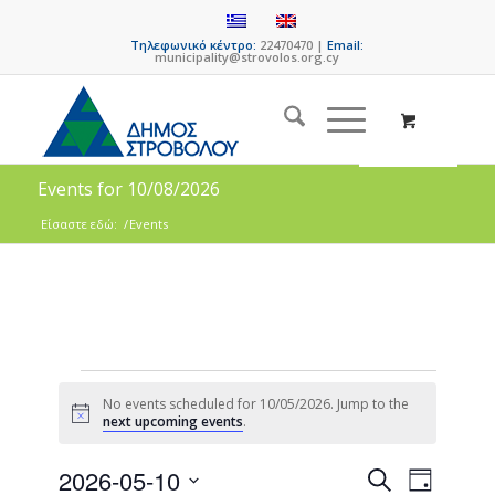
Τηλεφωνικό κέντρο:
22470470 |
Email:
municipality@strovolos.org.cy
Events for 10/08/2026
Είσαστε εδώ:
/
Events
No events scheduled for 10/05/2026. Jump to the
Notice
next upcoming events
.
Events
Event
2026-05-10
Search
Day