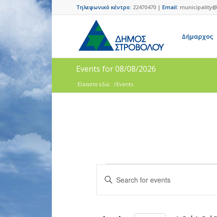
Τηλεφωνικό κέντρο:
22470470 |
Email:
municipality@
Δήμαρχος
Events for 08/08/2026
Είσαστε εδώ:
/
Events
Events
Enter
Search
Keyword.
and
Search
for
Views
Events