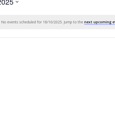
2025
by
Location.
No events scheduled for 18/10/2025. Jump to the
next upcoming e
Notice