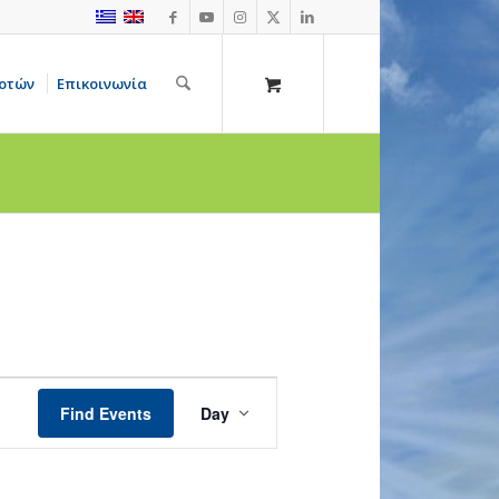
οτών
Επικοινωνία
Event
Views
Find Events
Day
Navigation