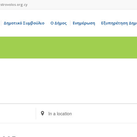
strovolos.org.cy
Δημοτικό Συμβούλιο
Ο Δήμος
Ενημέρωση
Εξυπηρέτηση Δημ
Enter
Location.
Search
for
Events