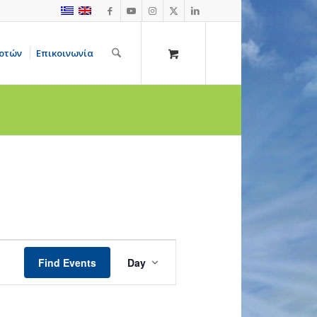
οτών
Επικοινωνία
Event
Views
Find Events
Day
Navigation