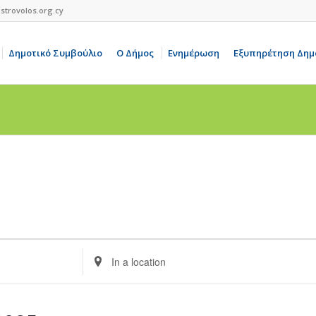
strovolos.org.cy
Δημοτικό Συμβούλιο
Ο Δήμος
Ενημέρωση
Εξυπηρέτηση Δημ
Enter
Location.
Search
for
Events