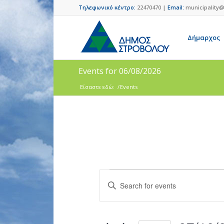
Τηλεφωνικό κέντρο:
22470470 |
Email:
municipality@
Δήμαρχος
Events for 06/08/2026
Είσαστε εδώ:
/
Events
Events
Enter
Search
Keyword.
and
Search
for
Views
Events