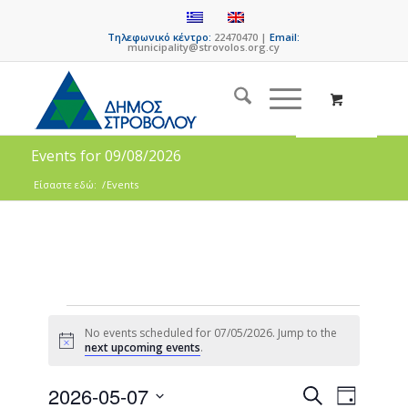
Τηλεφωνικό κέντρο:
22470470 |
Email:
municipality@strovolos.org.cy
Events for 09/08/2026
Είσαστε εδώ:
/
Events
No events scheduled for 07/05/2026. Jump to the
Notice
next upcoming events
.
Events
Event
2026-05-07
Search
Day