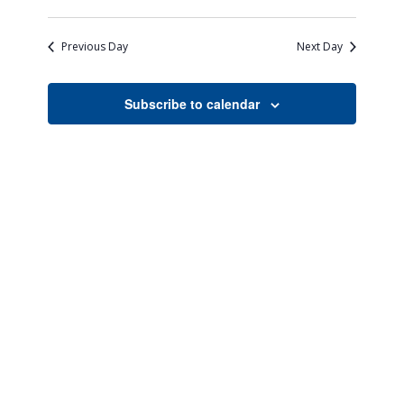
Views
Search
Select
Naviga
date.
and
Previous Day
Next Day
Views
Navigati
Subscribe to calendar