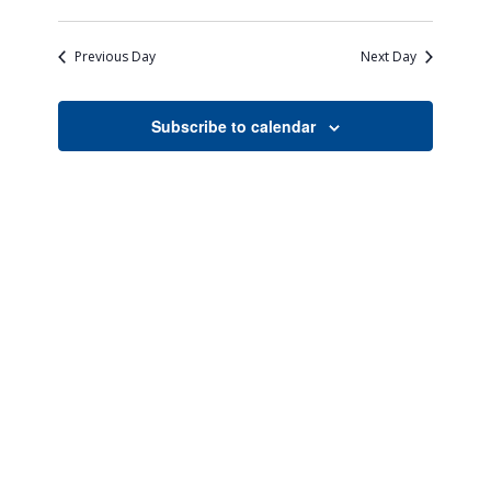
Views
Search
Select
Naviga
date.
and
Previous Day
Next Day
Views
Navigati
Subscribe to calendar