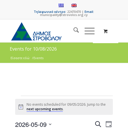
Τηλεφωνικό κέντρο:
22470470 |
Email:
municipality@strovolos.org.cy
Events for 10/08/2026
Είσαστε εδώ:
/
Events
No events scheduled for 09/05/2026. Jump to the
Notice
next upcoming events
.
Events
Event
2026-05-09
Search
Day