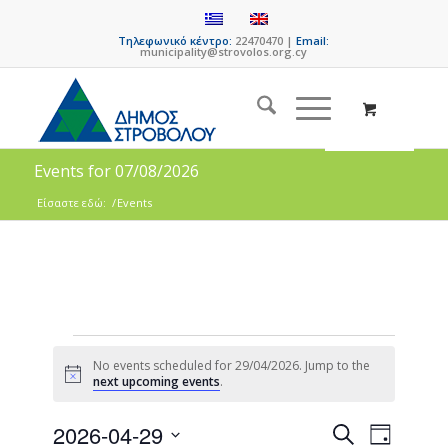
Τηλεφωνικό κέντρο:
22470470 |
Email:
municipality@strovolos.org.cy
Events for 07/08/2026
Είσαστε εδώ:
/
Events
No events scheduled for 29/04/2026. Jump to the
Notice
next upcoming events
.
Events
Event
2026-04-29
Search
Day