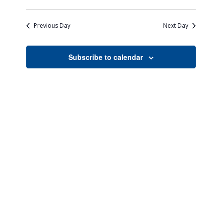
Views
Search
Select
Naviga
date.
and
Previous Day
Next Day
Views
Navigati
Subscribe to calendar