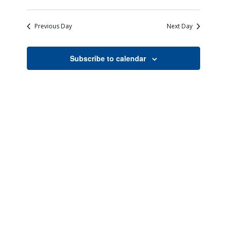
Views
Search
Select
Naviga
date.
and
Previous Day
Next Day
Views
Navigati
Subscribe to calendar