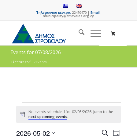
Τηλεφωνικό κέντρο:
22470470 |
Email:
municipality@strovolos.org.cy
Events for 07/08/2026
Είσαστε εδώ:
/
Events
No events scheduled for 02/05/2026. Jump to the
Notice
next upcoming events
.
Events
Event
2026-05-02
Search
Day