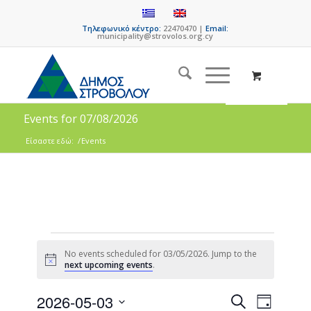
Τηλεφωνικό κέντρο:
22470470 |
Email:
municipality@strovolos.org.cy
Events for 07/08/2026
Είσαστε εδώ:
/
Events
No events scheduled for 03/05/2026. Jump to the
Notice
next upcoming events
.
Events
Event
2026-05-03
Search
Day