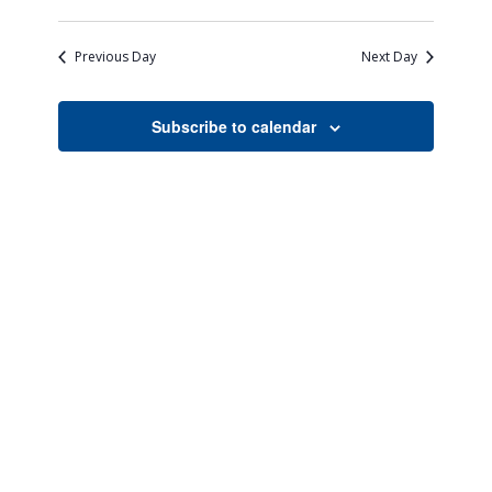
Views
Search
Select
Naviga
date.
and
Previous Day
Next Day
Views
Navigati
Subscribe to calendar