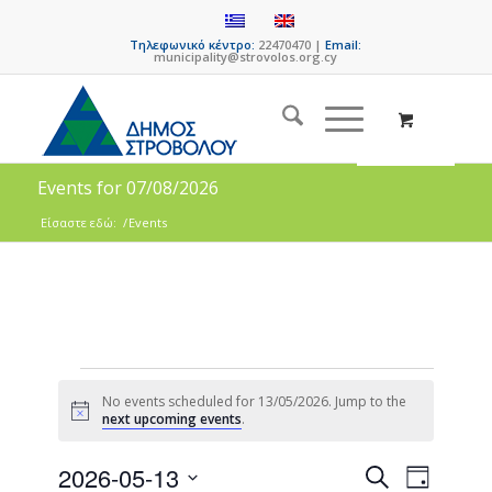
Τηλεφωνικό κέντρο:
22470470 |
Email:
municipality@strovolos.org.cy
Events for 07/08/2026
Είσαστε εδώ:
/
Events
No events scheduled for 13/05/2026. Jump to the
Notice
next upcoming events
.
Events
Event
2026-05-13
Search
Day