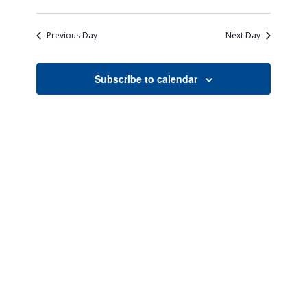
Views
Search
Select
Naviga
date.
and
Previous Day
Next Day
Views
Navigati
Subscribe to calendar