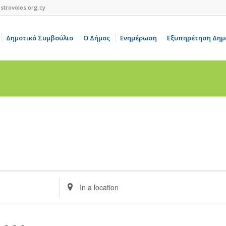
strovolos.org.cy
Δημοτικό Συμβούλιο
Ο Δήμος
Ενημέρωση
Εξυπηρέτηση Δημ
Enter
Location.
Search
for
Events