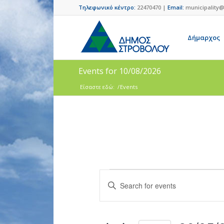
Τηλεφωνικό κέντρο:
22470470 |
Email:
municipality@
Δήμαρχος
Events for 10/08/2026
Είσαστε εδώ:
/
Events
Events
Enter
Search
Keyword.
and
Search
for
Views
Events