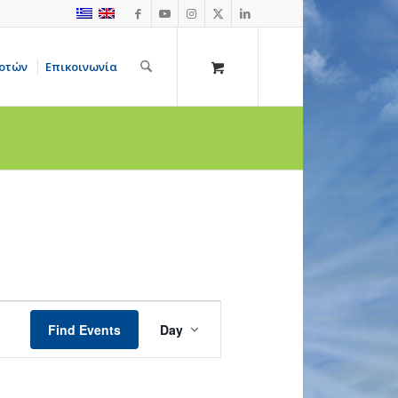
οτών
Επικοινωνία
Event
Views
Find Events
Day
Navigation