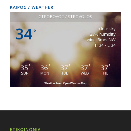
ΚΑΙΡΟΣ / WEATHER
ΣΤΡΟΒΟΛΟΣ / STROVOLOS
34
clear sky
°
27% humidity
wind: 5m/s NW
H 34 • L 34
35
36
37
37
37
°
°
°
°
°
SUN
MON
TUE
WED
THU
Weather from OpenWeatherMap
ΕΠΙΚΟΙΝΩΝΙΑ