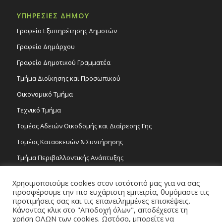
ΥΠΗΡΕΣΙΕΣ ΔΗΜΟΥ
Γραφείο Εξυπηρέτησης Δημοτών
Γραφείο Δημάρχου
Γραφείο Δημοτικού Γραμματέα
Τμήμα Διοίκησης και Προσωπικού
Οικονομικό Τμήμα
Τεχνικό Τμήμα
Τομέας Αδειών Οικοδομής και Διαίρεσης Γης
Τομέας Κατασκευών & Συντήρησης
Τμήμα Περιβαλλοντικής Ανάπτυξης
Tμήμα Δημόσιας Υγείας και Καθαριότητας
Χρησιμοποιούμε cookies στον ιστότοπό μας για να σας
Τομέας Γραμμάτων και Τεχνών
προσφέρουμε την πιο ευχάριστη εμπειρία, θυμόμαστε τις
προτιμήσεις σας και τις επανειλημμένες επισκέψεις.
Τροχονομία
Κάνοντας κλικ στο "Αποδοχή όλων", αποδέχεστε τη
χρήση ΟΛΩΝ των cookies. Ωστόσο, μπορείτε να