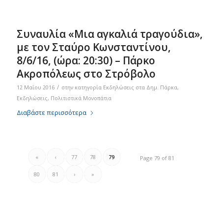
Συναυλία «Μια αγκαλιά τραγούδια»,
με τον Σταύρο Κωνσταντίνου,
8/6/16, (ώρα: 20:30) – Πάρκο
Ακροπόλεως στο Στρόβολο
/
12 Μαΐου 2016
στην κατηγορία
Eκδηλώσεις στα Δημ. Πάρκα
,
Εκδηλώσεις
,
Πολιτιστικά Μονοπάτια
Διαβάστε περισσότερα
«
‹
77
78
79
Page 79 of 81
80
81
›
»