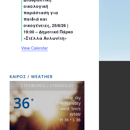
s
s
s
s
s
s
t
t
t
t
t
t
t
οικολογική
s
s
s
s
s
s
s
παράσταση για
παιδιά και
οικογένειες, 25/8/26 |
19:00 – Δημοτικό Πάρκο
«Στέλλα Αυλωνίτη»
View Calendar
ΚΑΙΡΟΣ / WEATHER
ΣΤΡΟΒΟΛΟΣ / STROVOLOS
36
clear sky
°
29% humidity
wind: 5m/s
WNW
H 36 • L 36