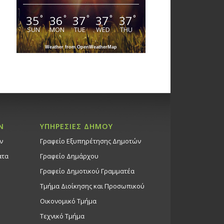
35
36
37
37
37
°
°
°
°
°
SUN
MON
TUE
WED
THU
Weather from OpenWeatherMap
Ν
ΥΠΗΡΕΣΙΕΣ ΔΗΜΟΥ
ν
Γραφείο Εξυπηρέτησης Δημοτών
ατα
Γραφείο Δημάρχου
Γραφείο Δημοτικού Γραμματέα
Τμήμα Διοίκησης και Προσωπικού
Οικονομικό Τμήμα
Τεχνικό Τμήμα