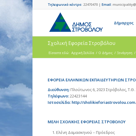
Τηλεφωνικό κέντρο:
22470470 |
Email:
municipality@
Δήμαρχος
Σχολική Εφορεία Στροβόλου
Είσαστε εδώ:
Αρχική Σελίδα
/
Ο Δήμος
/
Ξενάγηση
/
ΕΦΟΡΕΙΑ ΕΛΛΗΝΙΚΩΝ ΕΚΠΑΙΔΕΥΤΗΡΙΩΝ ΣΤΡ
Διεύθυνση:
Πλούτωνος 6, 2023 Στρόβολος, Τ.Θ.
Τηλέφωνο:
22423144
Ιστοσελίδα:
http://sholikieforiastrovolou.com
ΜΕΛΗ ΣΧΟΛΙΚΗΣ ΕΦΟΡΕΙΑΣ ΣΤΡΟΒΟΛΟΥ
Ελένη Δαμασκηνού – Πρόεδρος