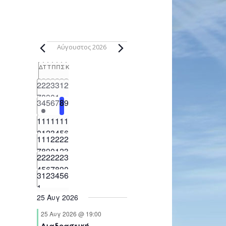
Αύγουστος 2026
Calendar
Δ
Τ
Τ
Π
Π
Σ
Κ
of
1
0
0
0
0
0
0
2
2
2
3
3
1
2
Events
e
e
e
e
e
e
e
7
8
9
0
1
0
1
0
0
0
0
0
3
4
5
6
7
8
9
v
v
v
v
v
v
v
e
e
e
e
e
e
e
0
0
0
0
0
0
0
e
1
e
1
e
1
e
1
e
1
e
1
e
1
v
v
v
v
v
v
v
e
e
e
e
e
e
e
n
0
n
1
n
2
n
3
n
4
n
5
n
6
e
0
e
0
e
0
e
0
e
0
e
0
e
0
1
1
1
2
2
2
2
v
v
v
v
v
v
v
t
t
t
t
t
t
t
n
e
n
e
n
e
n
e
n
e
n
e
n
e
7
8
9
0
1
2
3
e
0
e
1
e
0
e
0
e
0
e
0
e
0
2
s
2
s
2
s
2
s
2
s
2
s
3
t
v
t
v
t
v
t
v
t
v
t
v
t
v
n
e
n
e
n
e
n
e
n
e
n
e
n
e
4
5
6
7
8
9
0
s
e
0
e
0
s
e
0
s
e
0
s
e
0
s
e
0
s
e
0
3
1
2
3
4
5
6
t
v
t
v
t
v
t
v
t
v
t
v
t
v
n
e
n
e
n
e
n
e
n
e
n
e
n
e
1
s
e
s
e
s
e
s
e
s
e
s
e
s
e
25 Αυγ 2026
t
v
t
v
t
v
t
v
t
v
t
v
t
v
n
n
n
n
n
n
n
s
e
s
e
s
e
s
e
s
e
s
e
s
e
25 Αυγ 2026 @ 19:00
t
t
t
t
t
t
t
n
n
n
n
n
n
n
Διαδραστική