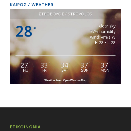
ΚΑΙΡΟΣ / WEATHER
ΣΤΡΟΒΟΛΟΣ / STROVOLOS
28
clear sky
°
77% humidity
wind: 4m/s W
H 28 • L 28
27
33
34
37
37
°
°
°
°
°
THU
FRI
SAT
SUN
MON
Weather from OpenWeatherMap
ΕΠΙΚΟΙΝΩΝΙΑ