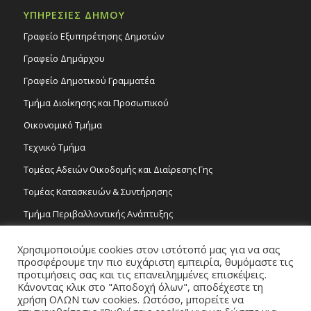
ΥΠΗΡΕΣΙΕΣ ΔΗΜΟΥ
Γραφείο Εξυπηρέτησης Δημοτών
Γραφείο Δημάρχου
Γραφείο Δημοτικού Γραμματέα
Τμήμα Διοίκησης και Προσωπικού
Οικονομικό Τμήμα
Τεχνικό Τμήμα
Τομέας Αδειών Οικοδομής και Διαίρεσης Γης
Τομέας Κατασκευών & Συντήρησης
Τμήμα Περιβαλλοντικής Ανάπτυξης
Tμήμα Δημόσιας Υγείας και Καθαριότητας
Χρησιμοποιούμε cookies στον ιστότοπό μας για να σας
Τομέας Γραμμάτων και Τεχνών
προσφέρουμε την πιο ευχάριστη εμπειρία, θυμόμαστε τις
προτιμήσεις σας και τις επανειλημμένες επισκέψεις.
Τροχονομία
Κάνοντας κλικ στο "Αποδοχή όλων", αποδέχεστε τη
χρήση ΟΛΩΝ των cookies. Ωστόσο, μπορείτε να