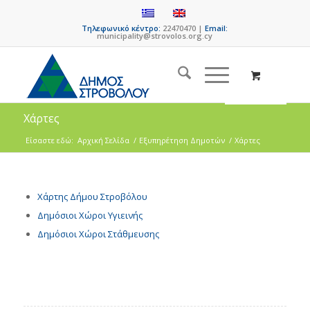
Τηλεφωνικό κέντρο:
22470470 |
Email:
municipality@strovolos.org.cy
Χάρτες
Είσαστε εδώ:
Αρχική Σελίδα
/
Εξυπηρέτηση Δημοτών
/
Χάρτες
Χάρτης Δήμου Στροβόλου
Δημόσιοι Χώροι Υγιεινής
Δημόσιοι Χώροι Στάθμευσης