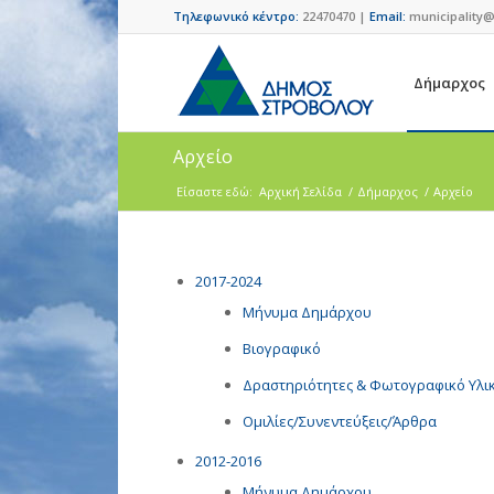
Τηλεφωνικό κέντρο:
22470470 |
Email:
municipality@
Δήμαρχος
Αρχείο
Είσαστε εδώ:
Αρχική Σελίδα
/
Δήμαρχος
/
Αρχείο
2017-2024
Μήνυμα Δημάρχου
Βιογραφικό
Δραστηριότητες & Φωτογραφικό Υλι
Ομιλίες/Συνεντεύξεις/Άρθρα
2012-2016
Μήνυμα Δημάρχου