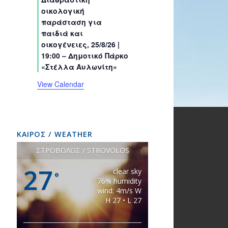
s
s
s
s
s
s
t
t
t
t
t
t
t
οικολογική
s
s
s
s
s
s
s
παράσταση για
παιδιά και
οικογένειες, 25/8/26 |
19:00 – Δημοτικό Πάρκο
«Στέλλα Αυλωνίτη»
View Calendar
ΚΑΙΡΟΣ / WEATHER
ΣΤΡΟΒΟΛΟΣ / STROVOLOS
27
clear sky
°
76% humidity
wind: 4m/s W
H 27 • L 27