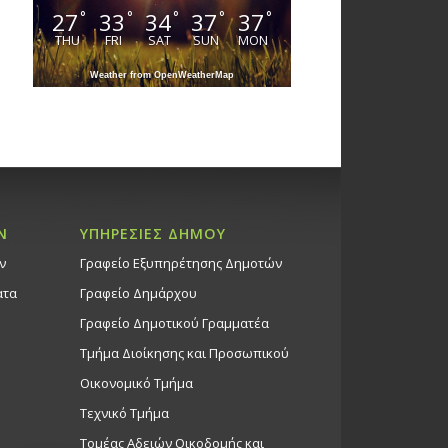
27
33
34
37
37
°
°
°
°
°
THU
FRI
SAT
SUN
MON
Weather from OpenWeatherMap
Ν
ΥΠΗΡΕΣΙΕΣ ΔΗΜΟΥ
ν
Γραφείο Εξυπηρέτησης Δημοτών
ατα
Γραφείο Δημάρχου
Γραφείο Δημοτικού Γραμματέα
Τμήμα Διοίκησης και Προσωπικού
Οικονομικό Τμήμα
Τεχνικό Τμήμα
Τομέας Αδειών Οικοδομής και