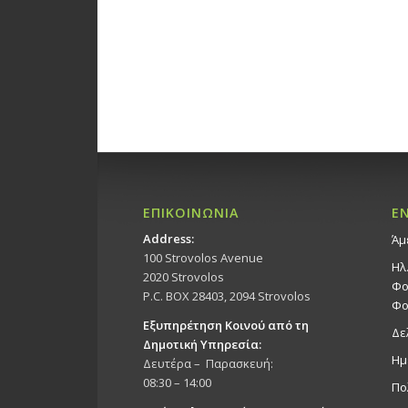
ΕΠΙΚΟΙΝΩΝΙΑ
Ε
Address:
Άμ
100 Strovolos Avenue
Ηλ
2020 Strovolos
Φο
P.C. BOX 28403, 2094 Strovolos
Φο
Εξυπηρέτηση Κοινού από τη
Δε
Δημοτική Υπηρεσία:
Ημ
Δευτέρα – Παρασκευή:
08:30 – 14:00
Πο