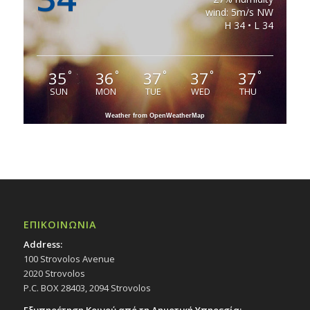
wind: 5m/s NW
H 34 • L 34
35
36
37
37
37
°
°
°
°
°
SUN
MON
TUE
WED
THU
Weather from OpenWeatherMap
ΕΠΙΚΟΙΝΩΝΙΑ
Address:
100 Strovolos Avenue
2020 Strovolos
P.C. BOX 28403, 2094 Strovolos
Εξυπηρέτηση Κοινού από τη Δημοτική Υπηρεσία: