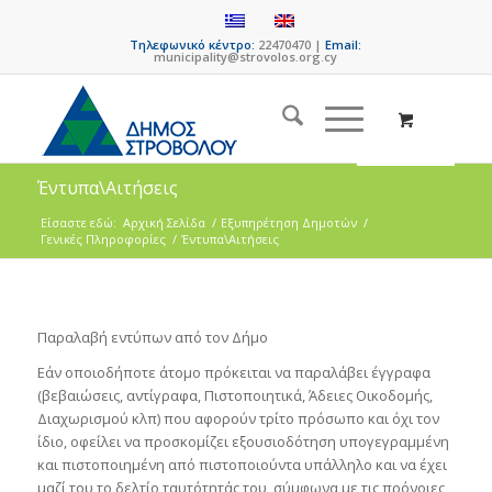
Τηλεφωνικό κέντρο:
22470470 |
Email:
municipality@strovolos.org.cy
Έντυπα\Αιτήσεις
Είσαστε εδώ:
Αρχική Σελίδα
/
Εξυπηρέτηση Δημοτών
/
Γενικές Πληροφορίες
/
Έντυπα\Αιτήσεις
Παραλαβή εντύπων από τον Δήμο
Εάν οποιοδήποτε άτομο πρόκειται να παραλάβει έγγραφα
(βεβαιώσεις, αντίγραφα, Πιστοποιητικά, Άδειες Οικοδομής,
Διαχωρισμού κλπ) που αφορούν τρίτο πρόσωπο και όχι τον
ίδιο, οφείλει να προσκομίζει εξουσιοδότηση υπογεγραμμένη
και πιστοποιημένη από πιστοποιούντα υπάλληλο και να έχει
μαζί του το δελτίο ταυτότητάς του, σύμφωνα με τις πρόνοιες