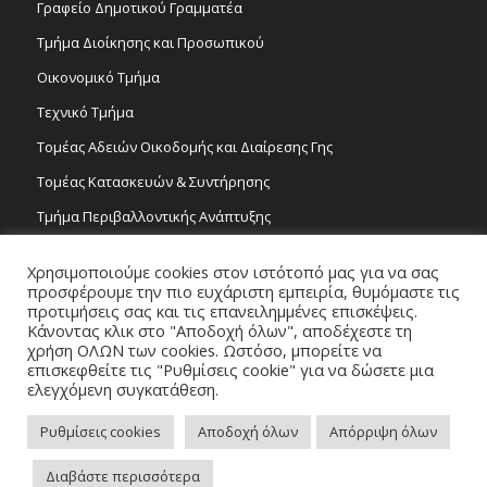
Γραφείο Δημοτικού Γραμματέα
Τμήμα Διοίκησης και Προσωπικού
Οικονομικό Τμήμα
Τεχνικό Τμήμα
Τομέας Αδειών Οικοδομής και Διαίρεσης Γης
Τομέας Κατασκευών & Συντήρησης
Τμήμα Περιβαλλοντικής Ανάπτυξης
Tμήμα Δημόσιας Υγείας και Καθαριότητας
Χρησιμοποιούμε cookies στον ιστότοπό μας για να σας
Τομέας Γραμμάτων και Τεχνών
προσφέρουμε την πιο ευχάριστη εμπειρία, θυμόμαστε τις
προτιμήσεις σας και τις επανειλημμένες επισκέψεις.
Τροχονομία
Κάνοντας κλικ στο "Αποδοχή όλων", αποδέχεστε τη
χρήση ΟΛΩΝ των cookies. Ωστόσο, μπορείτε να
επισκεφθείτε τις "Ρυθμίσεις cookie" για να δώσετε μια
ελεγχόμενη συγκατάθεση.
Ρυθμίσεις cookies
Αποδοχή όλων
Απόρριψη όλων
Copyright 2026 © Δήμος Στροβόλου, All Rights Reserved. / Powered by
Διαβάστε περισσότερα
NETinfo Plc