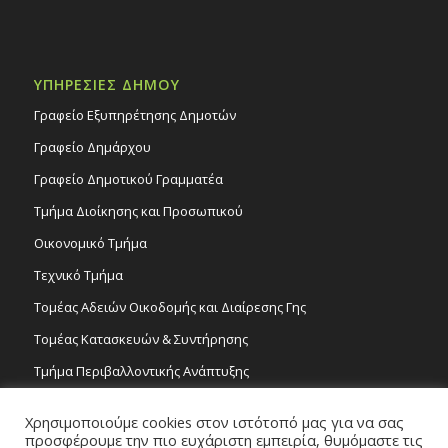
ΥΠΗΡΕΣΙΕΣ ΔΗΜΟΥ
Γραφείο Εξυπηρέτησης Δημοτών
Γραφείο Δημάρχου
Γραφείο Δημοτικού Γραμματέα
Τμήμα Διοίκησης και Προσωπικού
Οικονομικό Τμήμα
Τεχνικό Τμήμα
Τομέας Αδειών Οικοδομής και Διαίρεσης Γης
Τομέας Κατασκευών & Συντήρησης
Τμήμα Περιβαλλοντικής Ανάπτυξης
Tμήμα Δημόσιας Υγείας και Καθαριότητας
Χρησιμοποιούμε cookies στον ιστότοπό μας για να σας
Τομέας Γραμμάτων και Τεχνών
προσφέρουμε την πιο ευχάριστη εμπειρία, θυμόμαστε τις