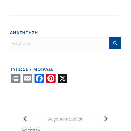
ΑΝΑΖΗΤΗΣΗ
ΤΥΠΩΣΕ / ΜΟΙΡΑΣΕ
Print
Email
Facebook
Pinterest
X
Αύγουστος 2026
Δ
Τ
Τ
Π
Π
Σ
Κ