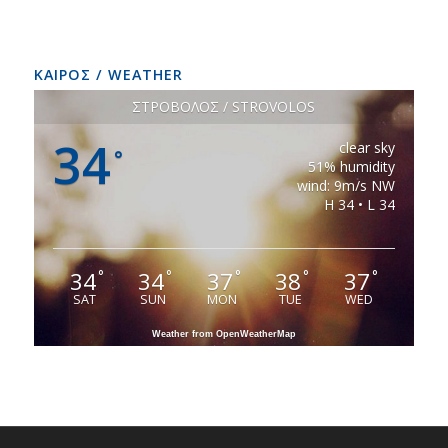
ΚΑΙΡΟΣ / WEATHER
ΣΤΡΟΒΟΛΟΣ / STROVOLOS
34
clear sky
°
51% humidity
wind: 9m/s NW
H 34 • L 34
34
34
37
38
37
°
°
°
°
°
SAT
SUN
MON
TUE
WED
Weather from OpenWeatherMap