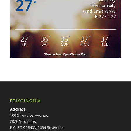
27
°
74% humidity
wind: 3m/s WNW
H 27 • L 27
27
36
35
37
37
°
°
°
°
°
FRI
SAT
SUN
MON
TUE
Weather from OpenWeatherMap
ΕΠΙΚΟΙΝΩΝΙΑ
Address:
100 Strovolos Avenue
2020 Strovolos
P.C. BOX 28403, 2094 Strovolos