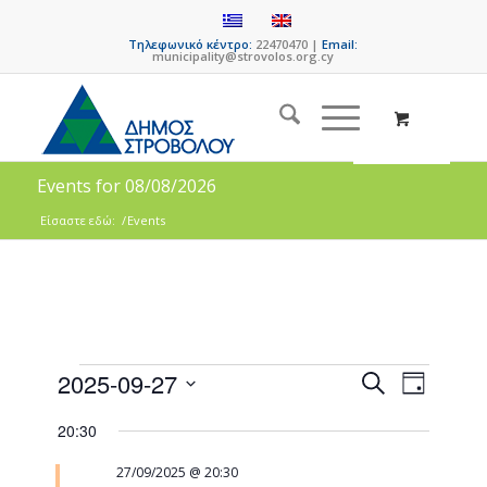
Τηλεφωνικό κέντρο:
22470470 |
Email:
municipality@strovolos.org.cy
Events for 08/08/2026
Είσαστε εδώ:
/
Events
Events
Event
2025-09-27
Search
Day
Views
Search
Select
Naviga
20:30
date.
and
Views
27/09/2025 @ 20:30