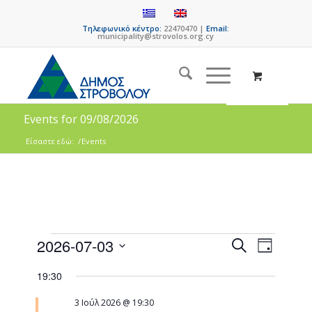
Τηλεφωνικό κέντρο:
22470470 |
Email:
municipality@strovolos.org.cy
Events for 09/08/2026
Είσαστε εδώ:
/
Events
Events
Event
2026-07-03
Search
Day
Views
Search
Select
Naviga
19:30
date.
and
Views
3 Ιούλ 2026 @ 19:30