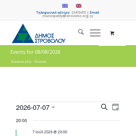
Τηλεφωνικό κέντρο:
22470470 |
Email:
municipality@strovolos.org.cy
Events for 08/08/2026
Είσαστε εδώ:
/
Events
Events
Event
2026-07-07
Search
Day
Views
Search
Select
Naviga
20:00
date.
and
Views
7 Ιούλ 2026 @ 20:00