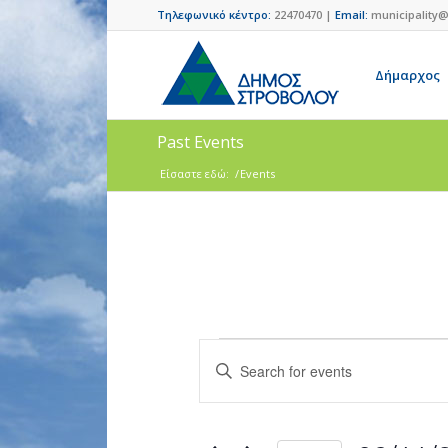
Τηλεφωνικό κέντρο:
22470470 |
Email:
municipality@
Δήμαρχος
Past Events
Είσαστε εδώ:
/
Events
Events
Enter
Search
Keyword.
and
Search
for
Views
Events