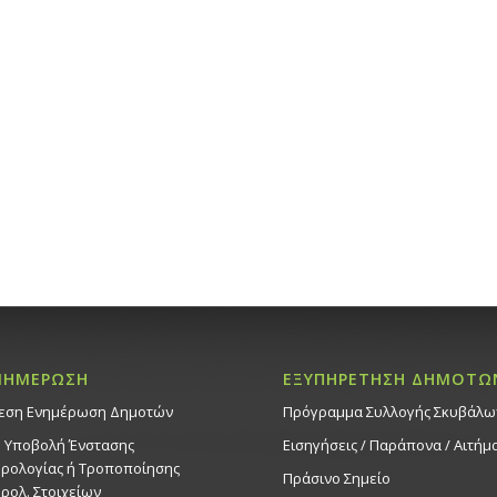
ΝΗΜΕΡΩΣΗ
ΕΞΥΠΗΡΕΤΗΣΗ ΔΗΜΟΤΩ
εση Ενημέρωση Δημοτών
Πρόγραμμα Συλλογής Σκυβάλω
. Υποβολή Ένστασης
Εισηγήσεις / Παράπονα / Αιτήμ
ρολογίας ή Τροποποίησης
Πράσινο Σημείο
ρολ. Στοιχείων