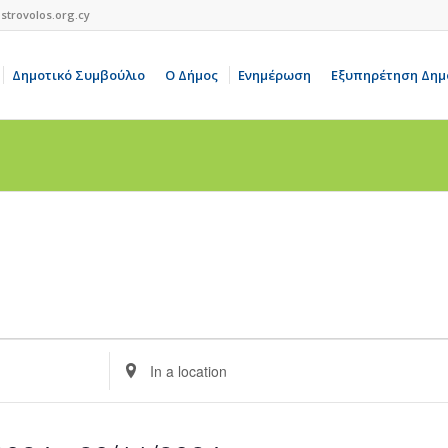
strovolos.org.cy
Δημοτικό Συμβούλιο
Ο Δήμος
Ενημέρωση
Εξυπηρέτηση Δημ
Enter
Location.
Search
for
Events