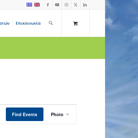
οτών
Επικοινωνία
Event
Views
Find Events
Photo
Navigation