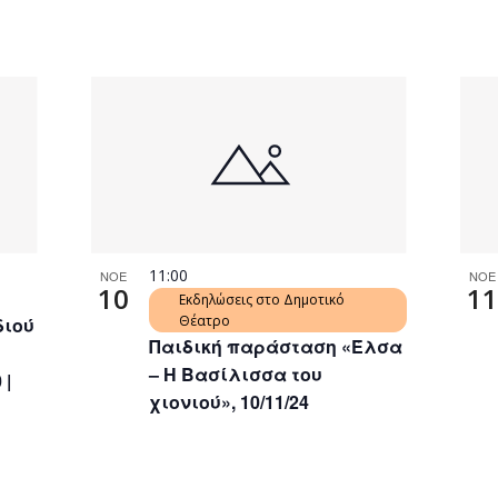
11:00
ΝΟΕ
ΝΟΕ
10
11
Εκδηλώσεις στο Δημοτικό
Θέατρο
διού
Παιδική παράσταση «Έλσα
– Η Βασίλισσα του
 |
χιονιού», 10/11/24