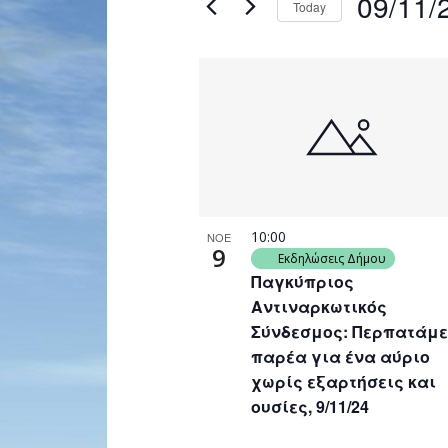
09/11/
Today
Navigation
by
Select
Keyword.
date.
List
of
events
in
Photo
View
10:00
ΝΟΕ
9
Εκδηλώσεις Δήμου
Παγκύπριος
Αντιναρκωτικός
Σύνδεσμος: Περπατάμε
παρέα για ένα αύριο
χωρίς εξαρτήσεις και
ουσίες, 9/11/24