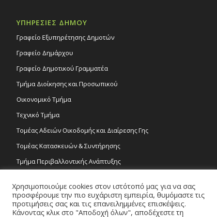
ΥΠΗΡΕΣΙΕΣ ΔΗΜΟΥ
Γραφείο Εξυπηρέτησης Δημοτών
Γραφείο Δημάρχου
Γραφείο Δημοτικού Γραμματέα
Τμήμα Διοίκησης και Προσωπικού
Οικονομικό Τμήμα
Τεχνικό Τμήμα
Τομέας Αδειών Οικοδομής και Διαίρεσης Γης
Τομέας Κατασκευών & Συντήρησης
Τμήμα Περιβαλλοντικής Ανάπτυξης
Tμήμα Δημόσιας Υγείας και Καθαριότητας
Χρησιμοποιούμε cookies στον ιστότοπό μας για να σας
Τομέας Γραμμάτων και Τεχνών
προσφέρουμε την πιο ευχάριστη εμπειρία, θυμόμαστε τις
προτιμήσεις σας και τις επανειλημμένες επισκέψεις.
Τροχονομία
Κάνοντας κλικ στο "Αποδοχή όλων", αποδέχεστε τη