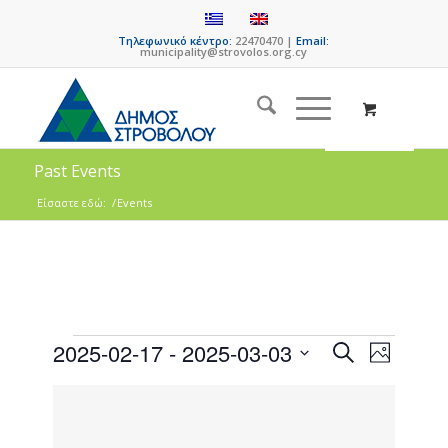
Τηλεφωνικό κέντρο:
22470470 |
Email:
municipality@strovolos.org.cy
Past Events
Είσαστε εδώ:
/
Events
Events
Event
2025-02-17
 - 
2025-03-03
Search
Photo
Views
Search
Select
Naviga
List
date.
and
of
Views