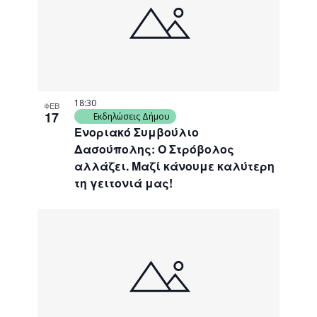
events
Navigati
in
Photo
View
18:30
ΦΕΒ
17
Εκδηλώσεις Δήμου
Ενοριακό Συμβούλιο
Δασούπολης: Ο Στρόβολος
αλλάζει. Μαζί κάνουμε καλύτερη
τη γειτονιά μας!