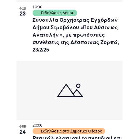
19:30
ΦΕΒ
23
Εκδηλώσεις Δήμου
Συναυλία Ορχήστρας Εγχόρδων
Δήμου Στροβόλου «Που Δύσιν ως
Ανατολήν », με πρωτότυπες
συνθέσεις της Δέσποινας Ζορπά,
23/2/25
20:00
ΦΕΒ
24
Εκδηλώσεις στο Δημοτικό Θέατρο
Ρεσιτάλ κλασικού τραγουδιού και