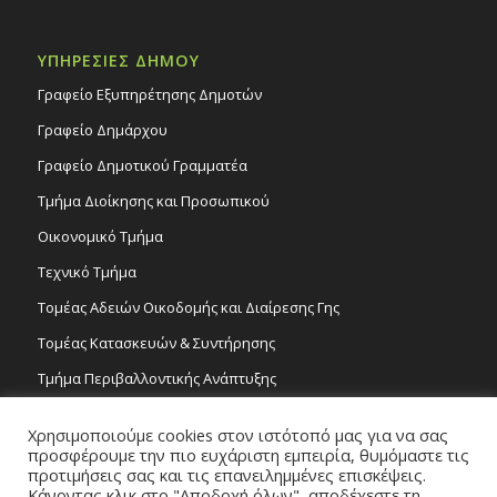
ΥΠΗΡΕΣΙΕΣ ΔΗΜΟΥ
Γραφείο Εξυπηρέτησης Δημοτών
Γραφείο Δημάρχου
Γραφείο Δημοτικού Γραμματέα
Τμήμα Διοίκησης και Προσωπικού
Οικονομικό Τμήμα
Τεχνικό Τμήμα
Τομέας Αδειών Οικοδομής και Διαίρεσης Γης
Τομέας Κατασκευών & Συντήρησης
Τμήμα Περιβαλλοντικής Ανάπτυξης
Tμήμα Δημόσιας Υγείας και Καθαριότητας
Χρησιμοποιούμε cookies στον ιστότοπό μας για να σας
Τομέας Γραμμάτων και Τεχνών
προσφέρουμε την πιο ευχάριστη εμπειρία, θυμόμαστε τις
προτιμήσεις σας και τις επανειλημμένες επισκέψεις.
Τροχονομία
Κάνοντας κλικ στο "Αποδοχή όλων", αποδέχεστε τη