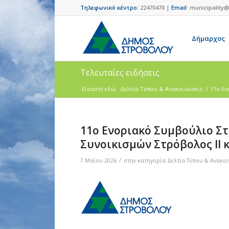
Τηλεφωνικό κέντρο:
22470470 |
Email:
municipality@
Δήμαρχος
Τελευταίες ειδήσεις
Είσαστε εδώ:
Δελτία Τύπου & Ανακοινώσεις
/
11ο Εν
11ο Ενοριακό Συμβούλιο Σ
Συνοικισμών Στρόβολος ΙΙ κ
/
7 Μαΐου 2026
στην κατηγορία
Δελτία Τύπου & Ανακο