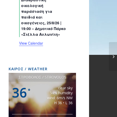
s
s
s
s
s
s
t
t
t
t
t
t
t
οικολογική
s
s
s
s
s
s
s
παράσταση για
παιδιά και
οικογένειες, 25/8/26 |
19:00 – Δημοτικό Πάρκο
«Στέλλα Αυλωνίτη»
View Calendar
ΚΑΙΡΟΣ / WEATHER
ΣΤΡΟΒΟΛΟΣ / STROVOLOS
36
clear sky
°
54% humidity
wind: 6m/s NW
H 36 • L 36