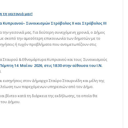
 τη γειτονιά μας!
Κυπριανού– Συνοικισμών Στρόβολος ΙΙ και Στρόβολος ΙΙΙ
 την γειτονιά μας. Για δεύτερη συνεχόμενη χρονιά, ο Δήμος
με σκοπό την αμεσότερη επικοινωνία των δημοτών με το
σηγήσεις ή τυχόν προβλήματα που αντιμετωπίζουν στις
ρία Σταυρού & Εθνομάρτυρα Κυπριανού και τους Συνοικισμούς
Πέμπτη 14 Μαΐου 2026, στις 18:30
στην αίθουσα του Ι.Ν.
.
αι εισηγήσεις στον Δήμαρχο Σταύρο Σταυρινίδη και μέλη της
βελτίωση των παρεχόμενων υπηρεσιών από τον Δήμο.
αι βίντεο κατά τη διάρκεια της εκδήλωσης, τα οποία θα
 του Δήμου.