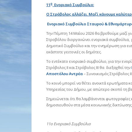
ο
11
Ενοριακό Συμβούλιο:
Ο Στρόβολος αλλάζει. Μαζί κάνουμε καλύτερη
Ενοριακό Συμβούλιο Σταυρού & Εθνομάρτυρα 
Την Πέμπτη 14 Μαΐου 2026 θα βρεθούμε μαζί για
Στροβόλου διοργανώνει ενοριακά συμβούλια, 
Δημοτικό Συμβούλιο και την ενημέρωση για ει
εκάστοτε γειτονιές οι δημότες.
Το εντέκατο ενοριακό συμβούλιο, για την ενο
Στρόβολος ΙΙ και Στρόβολος ΙΙΙ θα διεξαχθεί την
Αποστόλου Αντρέα
– Συνοικισμός Στρόβολος ΙΙΙ
Το κοινό μπορεί να θέτει ανοικτά ερωτήματα κ
Υπηρεσίας του Δήμου, με απώτερο σκοπό τη 
Σημειώνεται ότι θα λαμβάνονται φωτογραφίες κ
δημοσιευθούν στα μέσα κοινωνικής δικτύωσης
11ο Ενοριακό Συμβούλιο