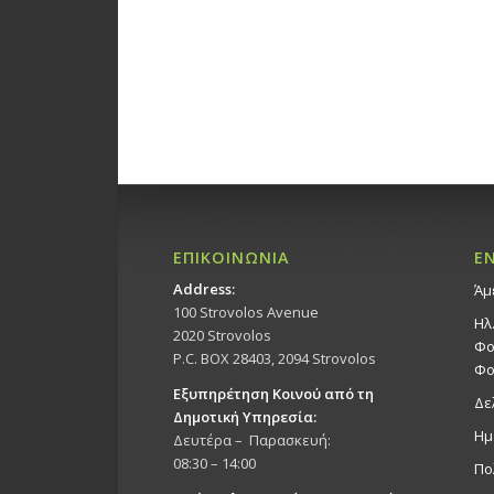
ΕΠΙΚΟΙΝΩΝΙΑ
Ε
Address:
Άμ
100 Strovolos Avenue
Ηλ
2020 Strovolos
Φο
P.C. BOX 28403, 2094 Strovolos
Φο
Εξυπηρέτηση Κοινού από τη
Δε
Δημοτική Υπηρεσία:
Ημ
Δευτέρα – Παρασκευή:
08:30 – 14:00
Πο