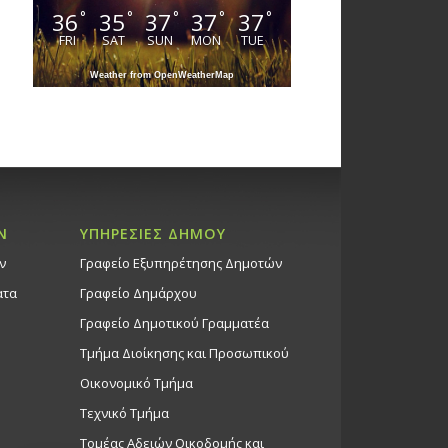
36
35
37
37
37
°
°
°
°
°
FRI
SAT
SUN
MON
TUE
Weather from OpenWeatherMap
Ν
ΥΠΗΡΕΣΙΕΣ ΔΗΜΟΥ
ν
Γραφείο Εξυπηρέτησης Δημοτών
ατα
Γραφείο Δημάρχου
Γραφείο Δημοτικού Γραμματέα
Τμήμα Διοίκησης και Προσωπικού
Οικονομικό Τμήμα
Τεχνικό Τμήμα
Τομέας Αδειών Οικοδομής και