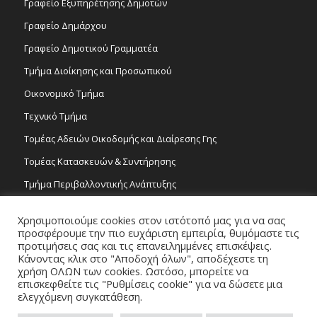
Γραφείο Εξυπηρέτησης Δημοτών
Γραφείο Δημάρχου
Γραφείο Δημοτικού Γραμματέα
Τμήμα Διοίκησης και Προσωπικού
Οικονομικό Τμήμα
Τεχνικό Τμήμα
Τομέας Αδειών Οικοδομής και Διαίρεσης Γης
Τομέας Κατασκευών & Συντήρησης
Τμήμα Περιβαλλοντικής Ανάπτυξης
Tμήμα Δημόσιας Υγείας και Καθαριότητας
Χρησιμοποιούμε cookies στον ιστότοπό μας για να σας
Τομέας Γραμμάτων και Τεχνών
προσφέρουμε την πιο ευχάριστη εμπειρία, θυμόμαστε τις
προτιμήσεις σας και τις επανειλημμένες επισκέψεις.
Τροχονομία
Κάνοντας κλικ στο "Αποδοχή όλων", αποδέχεστε τη
χρήση ΟΛΩΝ των cookies. Ωστόσο, μπορείτε να
επισκεφθείτε τις "Ρυθμίσεις cookie" για να δώσετε μια
ελεγχόμενη συγκατάθεση.