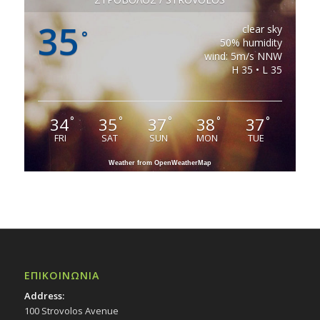
35
clear sky
°
50% humidity
wind: 5m/s NNW
H 35 • L 35
34
35
37
38
37
°
°
°
°
°
FRI
SAT
SUN
MON
TUE
Weather from OpenWeatherMap
ΕΠΙΚΟΙΝΩΝΙΑ
Address:
100 Strovolos Avenue