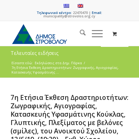
Τηλεφωνικό κέντρο:
22470470 |
Email:
municipality@strovolos.org.cy
Τελευταίες ειδήσεις
Είσαστε εδώ:
Eκδηλώσεις στα Δημ. Πάρκα
/
7η Ετήσια Έκθεση Δραστηριοτήτων: Ζωγραφικής, Αγιογραφίας,
Κατασκευής Υφασμάτινης ...
7η Ετήσια Έκθεση Δραστηριοτήτων:
Ζωγραφικής, Αγιογραφίας,
Κατασκευής Υφασμάτινης Κούκλας,
Γλυπτικής, Πλεξίματος με βελόνες
(σμίλες), του Ανοικτού Σχολείου,