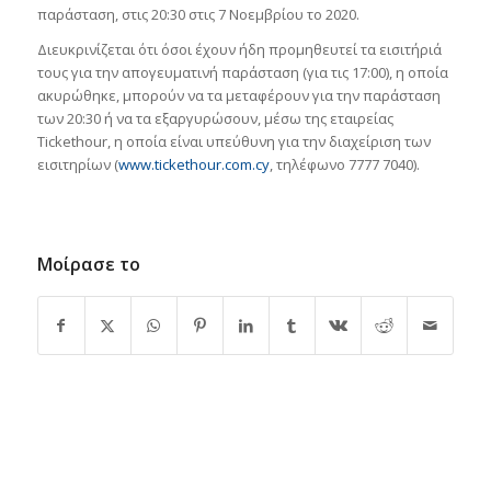
παράσταση, στις 20:30 στις 7 Νοεμβρίου το 2020.
Διευκρινίζεται ότι όσοι έχουν ήδη προμηθευτεί τα εισιτήριά
τους για την απογευματινή παράσταση (για τις 17:00), η οποία
ακυρώθηκε, μπορούν να τα μεταφέρουν για την παράσταση
των 20:30 ή να τα εξαργυρώσουν, μέσω της εταιρείας
Tickethour, η οποία είναι υπεύθυνη για την διαχείριση των
εισιτηρίων (
www.tickethour.com.cy
, τηλέφωνο 7777 7040).
Μοίρασε το