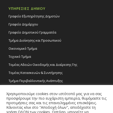
ΥΠΗΡΕΣΙΕΣ ΔΗΜΟΥ
Γραφείο Εξυπηρέτησης Δημοτών
Γραφείο Δημάρχου
Γραφείο Δημοτικού Γραμματέα
Τμήμα Διοίκησης και Προσωπικού
Οικονομικό Τμήμα
Τεχνικό Τμήμα
Τομέας Αδειών Οικοδομής και Διαίρεσης Γης
Τομέας Κατασκευών & Συντήρησης
Τμήμα Περιβαλλοντικής Ανάπτυξης
Tμήμα Δημόσιας Υγείας και Καθαριότητας
Χρησιμοποιούμε cookies στον ιστότοπό μας για να σας
Τομέας Γραμμάτων και Τεχνών
προσφέρουμε την πιο ευχάριστη εμπειρία, θυμόμαστε τις
προτιμήσεις σας και τις επανειλημμένες επισκέψεις.
Τροχονομία
Κάνοντας κλικ στο "Αποδοχή όλων", αποδέχεστε τη
χρήση ΟΛΩΝ των cookies. Ωστόσο, μπορείτε να