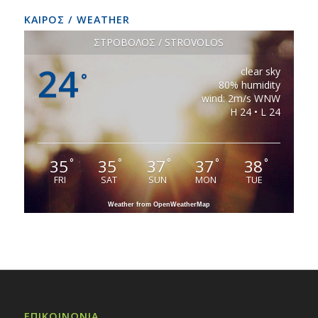
ΚΑΙΡΟΣ / WEATHER
ΣΤΡΟΒΟΛΟΣ / STROVOLOS
24
clear sky
°
80% humidity
wind: 2m/s WNW
H 24 • L 24
35
35
37
37
38
°
°
°
°
°
FRI
SAT
SUN
MON
TUE
Weather from OpenWeatherMap
ΕΠΙΚΟΙΝΩΝΙΑ