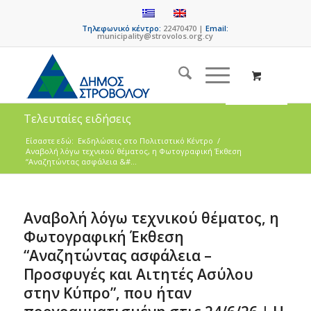
Τηλεφωνικό κέντρο:
22470470 |
Email:
municipality@strovolos.org.cy
Τελευταίες ειδήσεις
Είσαστε εδώ:
Eκδηλώσεις στο Πολιτιστικό Κέντρο
/
Αναβολή λόγω τεχνικού θέματος, η Φωτογραφική Έκθεση
“Αναζητώντας ασφάλεια &#...
Αναβολή λόγω τεχνικού θέματος, η
Φωτογραφική Έκθεση
“Αναζητώντας ασφάλεια –
Προσφυγές και Αιτητές Ασύλου
στην Κύπρο”, που ήταν