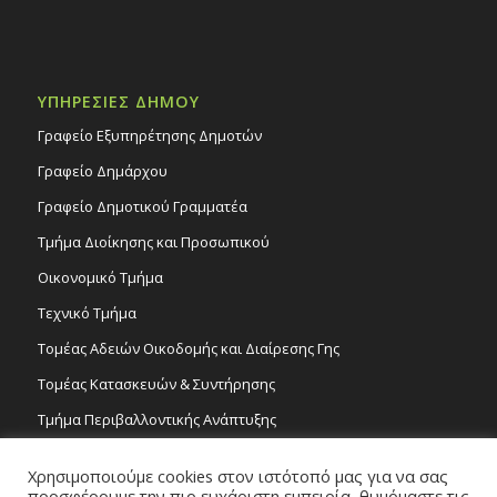
ΥΠΗΡΕΣΙΕΣ ΔΗΜΟΥ
Γραφείο Εξυπηρέτησης Δημοτών
Γραφείο Δημάρχου
Γραφείο Δημοτικού Γραμματέα
Τμήμα Διοίκησης και Προσωπικού
Οικονομικό Τμήμα
Τεχνικό Τμήμα
Τομέας Αδειών Οικοδομής και Διαίρεσης Γης
Τομέας Κατασκευών & Συντήρησης
Τμήμα Περιβαλλοντικής Ανάπτυξης
Tμήμα Δημόσιας Υγείας και Καθαριότητας
Χρησιμοποιούμε cookies στον ιστότοπό μας για να σας
Τομέας Γραμμάτων και Τεχνών
προσφέρουμε την πιο ευχάριστη εμπειρία, θυμόμαστε τις