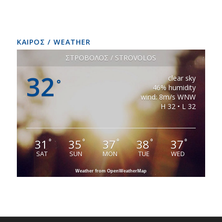
ΚΑΙΡΟΣ / WEATHER
ΣΤΡΟΒΟΛΟΣ / STROVOLOS
32
clear sky
°
46% humidity
wind: 8m/s WNW
H 32 • L 32
31
35
37
38
37
°
°
°
°
°
SAT
SUN
MON
TUE
WED
Weather from OpenWeatherMap