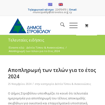
Τηλεφωνικό κέντρο:
22470470 |
Email:
municipality@strovolos.org.cy
Τελευταίες ειδήσεις
Είσαστε εδώ:
Δελτία Τύπου & Ανακοινώσεις
/
Αποπληρωμή των τελών για το έτος 2024
Αποπληρωμή των τελών για το έτος
2024
/
25 Νοεμβρίου 2024
στην κατηγορία
Δελτία Τύπου & Ανακοινώσεις
Ο Δήμος Στροβόλου υπενθυμίζει το κοινό ότι τελευταία
ημερομηνία για αποπληρωμή του τέλους αποκομιδής
σκυβάλων για οικιστικά και επαγγελματικά υποστατικά,