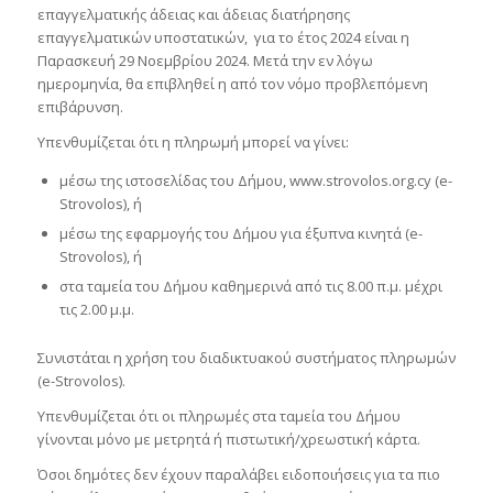
επαγγελματικής άδειας και άδειας διατήρησης
επαγγελματικών υποστατικών, για το έτος 2024 είναι η
Παρασκευή 29 Νοεμβρίου 2024. Μετά την εν λόγω
ημερομηνία, θα επιβληθεί η από τον νόμο προβλεπόμενη
επιβάρυνση.
Υπενθυμίζεται ότι η πληρωμή μπορεί να γίνει:
μέσω της ιστοσελίδας του Δήμου, www.strovolos.org.cy (e-
Strovolos), ή
μέσω της εφαρμογής του Δήμου για έξυπνα κινητά (e-
Strovolos), ή
στα ταμεία του Δήμου καθημερινά από τις 8.00 π.μ. μέχρι
τις 2.00 μ.μ.
Συνιστάται η χρήση του διαδικτυακού συστήματος πληρωμών
(e-Strovolos).
Υπενθυμίζεται ότι οι πληρωμές στα ταμεία του Δήμου
γίνονται μόνο με μετρητά ή πιστωτική/χρεωστική κάρτα.
Όσοι δημότες δεν έχουν παραλάβει ειδοποιήσεις για τα πιο