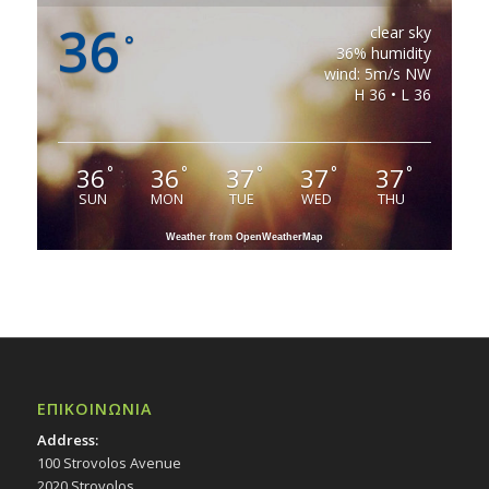
36
clear sky
°
36% humidity
wind: 5m/s NW
H 36 • L 36
36
36
37
37
37
°
°
°
°
°
SUN
MON
TUE
WED
THU
Weather from OpenWeatherMap
ΕΠΙΚΟΙΝΩΝΙΑ
Address:
100 Strovolos Avenue
2020 Strovolos