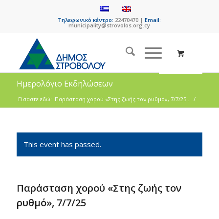
Τηλεφωνικό κέντρο:
22470470 |
Email:
municipality@strovolos.org.cy
Ημερολόγιο Εκδηλώσεων
Είσαστε εδώ:
Παράσταση χορού «Στης ζωής τον ρυθμό», 7/7/25...
/
This event has passed.
Παράσταση χορού «Στης ζωής τον
ρυθμό», 7/7/25