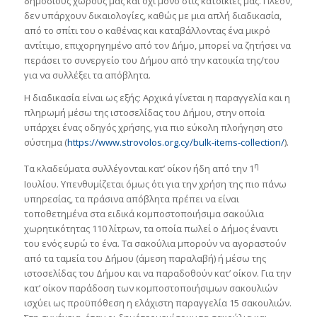
δημόσιους χώρους μας και όχι μόνο στις κατοικίες μας. Πλέον,
δεν υπάρχουν δικαιολογίες, καθώς με μια απλή διαδικασία,
από το σπίτι του ο καθένας και καταβάλλοντας ένα μικρό
αντίτιμο, επιχορηγημένο από τον Δήμο, μπορεί να ζητήσει να
περάσει το συνεργείο του Δήμου από την κατοικία της/του
για να συλλέξει τα απόβλητα.
Η διαδικασία είναι ως εξής: Αρχικά γίνεται η παραγγελία και η
πληρωμή μέσω της ιστοσελίδας του Δήμου, στην οποία
υπάρχει ένας οδηγός χρήσης, για πιο εύκολη πλοήγηση στο
σύστημα (
https://www.strovolos.org.cy/bulk-items-collection/
).
η
Τα κλαδεύματα συλλέγονται κατ’ οίκον ήδη από την 1
Ιουλίου. Υπενθυμίζεται όμως ότι για την χρήση της πιο πάνω
υπηρεσίας, τα πράσινα απόβλητα πρέπει να είναι
τοποθετημένα στα ειδικά κομποστοποιήσιμα σακούλια
χωρητικότητας 110 λίτρων, τα οποία πωλεί ο Δήμος έναντι
του ενός ευρώ το ένα. Τα σακούλια μπορούν να αγοραστούν
από τα ταμεία του Δήμου (άμεση παραλαβή) ή μέσω της
ιστοσελίδας του Δήμου και να παραδοθούν κατ’ οίκον. Για την
κατ’ οίκον παράδοση των κομποστοποιήσιμων σακουλιών
ισχύει ως προϋπόθεση η ελάχιστη παραγγελία 15 σακουλιών.