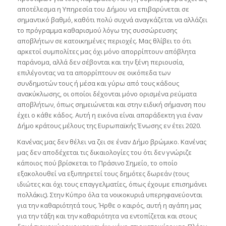
αποτέλεσμα η Υπηρεσία του Δήμου να επιβαρύνεται σε
σημαντικό βαθμό, καθότι πολύ συχνά αναγκάζεται να αλλάζει
το πρόγραμμα καθαρισμού λόγω της συσσώρευσης
αποβλήτων σε κατοικημένες περιοχές. Μας θλίβει το ότι
αρκετοί συμπολίτες μας όχι μόνο απορρίπτουν απόβλητα
παράνομα, αλλά δεν σέβονται και την ξένη περιουσία,
επιλέγοντας να τα απορρίπτουν σε οικόπεδα των
συνδημοτών τους ή μέσα και γύρω από τους κάδους
ανακύκλωσης, οι οποίοι δέχονται μόνο ορισμένα ρεύματα
αποβλήτων, όπως σημειώνεται και στην ειδική σήμανση που
έχει ο κάθε κάδος. Αυτή η εικόνα είναι απαράδεκτη για έναν
Δήμο κράτους μέλους της Ευρωπαϊκής Ένωσης εν έτει 2020.
Κανένας μας δεν θέλει να ζει σε έναν Δήμο βρώμικο. Κανένας
μας δεν αποδέχεται τις δικαιολογίες του ότι δεν γνώριζε
κάποιος πού βρίσκεται το Πράσινο Σημείο, το οποίο
εξακολουθεί να εξυπηρετεί τους δημότες δωρεάν (τους
ιδιώτες και όχι τους επαγγελματίες, όπως έχουμε επισημάνει
πολλάκις). Στην Κύπρο όλα τα νοικοκυριά υπερηφανεύονται
για την καθαριότητά τους. Ήρθε ο καιρός, αυτή η αγάπη μας
για την τάξη και την καθαριότητα να εντοπίζεται και στους