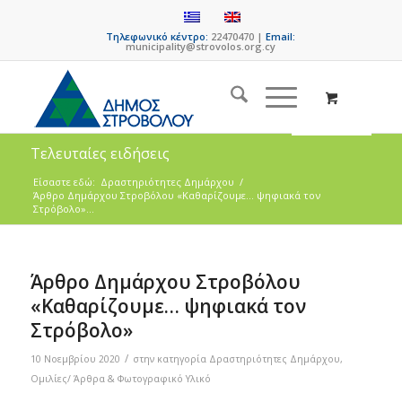
Τηλεφωνικό κέντρο:
22470470 |
Email:
municipality@strovolos.org.cy
Τελευταίες ειδήσεις
Είσαστε εδώ:
Δραστηριότητες Δημάρχου
/
Άρθρο Δημάρχου Στροβόλου «Kαθαρίζουμε… ψηφιακά τον
Στρόβολο»...
Άρθρο Δημάρχου Στροβόλου
«Kαθαρίζουμε… ψηφιακά τον
Στρόβολο»
/
10 Νοεμβρίου 2020
στην κατηγορία
Δραστηριότητες Δημάρχου
,
Ομιλίες/ Άρθρα & Φωτογραφικό Υλικό