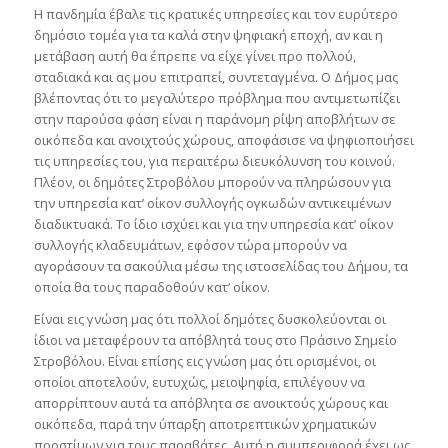
Η πανδημία έβαλε τις κρατικές υπηρεσίες και τον ευρύτερο
δημόσιο τομέα για τα καλά στην ψηφιακή εποχή, αν και η
μετάβαση αυτή θα έπρεπε να είχε γίνει προ πολλού,
σταδιακά και ας μου επιτραπεί, συντεταγμένα. Ο Δήμος μας
βλέποντας ότι το μεγαλύτερο πρόβλημα που αντιμετωπίζει
στην παρούσα φάση είναι η παράνομη ρίψη αποβλήτων σε
οικόπεδα και ανοιχτούς χώρους, αποφάσισε να ψηφιοποιήσει
τις υπηρεσίες του, για περαιτέρω διευκόλυνση του κοινού.
Πλέον, οι δημότες Στροβόλου μπορούν να πληρώσουν για
την υπηρεσία κατ’ οίκον συλλογής ογκωδών αντικειμένων
διαδικτυακά. Το ίδιο ισχύει και για την υπηρεσία κατ’ οίκον
συλλογής κλαδευμάτων, εφόσον τώρα μπορούν να
αγοράσουν τα σακούλια μέσω της ιστοσελίδας του Δήμου, τα
οποία θα τους παραδοθούν κατ’ οίκον.
Είναι εις γνώση μας ότι πολλοί δημότες δυσκολεύονται οι
ίδιοι να μεταφέρουν τα απόβλητά τους στο Πράσινο Σημείο
Στροβόλου. Είναι επίσης εις γνώση μας ότι ορισμένοι, οι
οποίοι αποτελούν, ευτυχώς, μειοψηφία, επιλέγουν να
απορρίπτουν αυτά τα απόβλητα σε ανοικτούς χώρους και
οικόπεδα, παρά την ύπαρξη αποτρεπτικών χρηματικών
προστίμων για τους παραβάτες. Αυτή η συμπεριφορά έχει ως