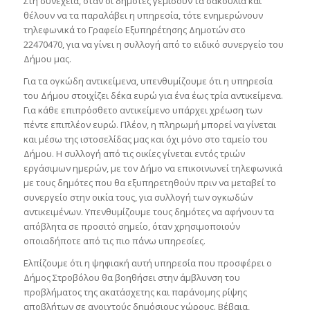
Στη συνέχεια, όταν οι δημότες γεμίσουν τα σακούλια και
θέλουν να τα παραλάβει η υπηρεσία, τότε ενημερώνουν
τηλεφωνικά το Γραφείο Εξυπηρέτησης Δημοτών στο
22470470, για να γίνει η συλλογή από το ειδικό συνεργείο του
Δήμου μας.
Για τα ογκώδη αντικείμενα, υπενθυμίζουμε ότι η υπηρεσία
του Δήμου στοιχίζει δέκα ευρώ για ένα έως τρία αντικείμενα.
Για κάθε επιπρόσθετο αντικείμενο υπάρχει χρέωση των
πέντε επιπλέον ευρώ. Πλέον, η πληρωμή μπορεί να γίνεται
και μέσω της ιστοσελίδας μας και όχι μόνο στο ταμείο του
Δήμου. Η συλλογή από τις οικίες γίνεται εντός τριών
εργάσιμων ημερών, με τον Δήμο να επικοινωνεί τηλεφωνικά
με τους δημότες που θα εξυπηρετηθούν πριν να μεταβεί το
συνεργείο στην οικία τους, για συλλογή των ογκωδών
αντικειμένων. Υπενθυμίζουμε τους δημότες να αφήνουν τα
απόβλητα σε προσιτό σημείο, όταν χρησιμοποιούν
οποιαδήποτε από τις πιο πάνω υπηρεσίες.
Ελπίζουμε ότι η ψηφιακή αυτή υπηρεσία που προσφέρει ο
Δήμος Στροβόλου θα βοηθήσει στην άμβλυνση του
προβλήματος της ακατάσχετης και παράνομης ρίψης
αποβλήτων σε ανοιχτούς δημόσιους χώρους. Βέβαια,