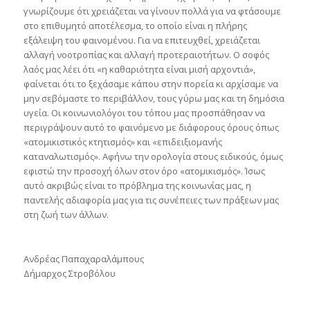
γνωρίζουμε ότι χρειάζεται να γίνουν πολλά για να φτάσουμε
στο επιθυμητό αποτέλεσμα, το οποίο είναι η πλήρης
εξάλειψη του φαινομένου. Για να επιτευχθεί, χρειάζεται
αλλαγή νοοτροπίας και αλλαγή προτεραιοτήτων. Ο σοφός
λαός μας λέει ότι «η καθαριότητα είναι μισή αρχοντιά»,
φαίνεται ότι το ξεχάσαμε κάπου στην πορεία κι αρχίσαμε να
μην σεβόμαστε το περιβάλλον, τους γύρω μας και τη δημόσια
υγεία. Οι κοινωνιολόγοι του τόπου μας προσπάθησαν να
περιγράψουν αυτό το φαινόμενο με διάφορους όρους όπως
«ατομικιστικός κτητισμός» και «επιδειξιομανής
καταναλωτισμός». Αφήνω την ορολογία στους ειδικούς, όμως
εφιστώ την προσοχή όλων στον όρο «ατομικισμός». Ίσως
αυτό ακριβώς είναι το πρόβλημα της κοινωνίας μας, η
παντελής αδιαφορία μας για τις συνέπειες των πράξεων μας
στη ζωή των άλλων.
Ανδρέας Παπαχαραλάμπους
Δήμαρχος Στροβόλου