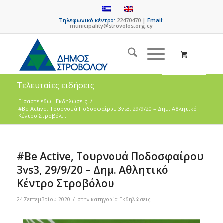
Τηλεφωνικό κέντρο:
22470470 |
Email:
municipality@strovolos.org.cy
Τελευταίες ειδήσεις
Είσαστε εδώ:
Εκδηλώσεις
/
#Be Active, Τουρνουά Ποδοσφαίρου 3vs3, 29/9/20 – Δημ. Αθλητικό
Κέντρο Στροβόλ...
#Be Active, Τουρνουά Ποδοσφαίρου
3vs3, 29/9/20 – Δημ. Αθλητικό
Κέντρο Στροβόλου
/
24 Σεπτεμβρίου 2020
στην κατηγορία
Εκδηλώσεις