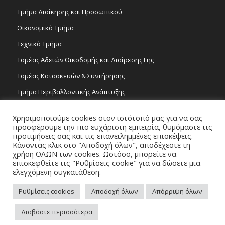
Τμήμα Διοίκησης και Προσωπικού
Οικονομικό Τμήμα
Τεχνικό Τμήμα
Τομέας Αδειών Οικοδομής και Διαίρεσης Γης
Τομέας Κατασκευών & Συντήρησης
Τμήμα Περιβαλλοντικής Ανάπτυξης
Tμήμα Δημόσιας Υγείας και Καθαριότητας
Χρησιμοποιούμε cookies στον ιστότοπό μας για να σας
Τομέας Γραμμάτων και Τεχνών
προσφέρουμε την πιο ευχάριστη εμπειρία, θυμόμαστε τις
προτιμήσεις σας και τις επανειλημμένες επισκέψεις.
Τροχονομία
Κάνοντας κλικ στο "Αποδοχή όλων", αποδέχεστε τη
χρήση ΟΛΩΝ των cookies. Ωστόσο, μπορείτε να
επισκεφθείτε τις "Ρυθμίσεις cookie" για να δώσετε μια
ελεγχόμενη συγκατάθεση.
Ρυθμίσεις cookies
Αποδοχή όλων
Απόρριψη όλων
Copyright 2026 © Δήμος Στροβόλου, All Rights Reserved. / Powered by
Διαβάστε περισσότερα
NETinfo Plc
Πλοηγός