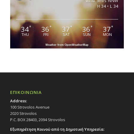
wind: 3m/s NNW
H 34 • L 34
34
36
37
36
37
°
°
°
°
°
THU
FRI
SAT
SUN
MON
Weather from OpenWeatherMap
ΕΠΙΚΟΙΝΩΝΙΑ
Address:
100 Strovolos Avenue
2020 Strovolos
P.C. BOX 28403, 2094 Strovolos
Εξυπηρέτηση Κοινού από τη Δημοτική Υπηρεσία: