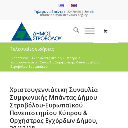
Τηλεφωνικό κέντρο:
22470470 |
Email:
municipality@strovolos.org.cy
Τελευταίες ειδήσεις
Είσαστε εδώ:
Eκδηλώσεις στο Δημ. Θέατρο
/
Χριστουγεννιάτικη Συναυλία Συμφωνικής Μπάντας Δήμου
Στροβόλου-Ευρωπαϊκού...
Χριστουγεννιάτικη Συναυλία
Συμφωνικής Μπάντας Δήμου
Στροβόλου-Ευρωπαϊκού
Πανεπιστημίου Κύπρου &
Ορχήστρας Εγχόρδων Δήμου,