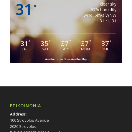
31
clear sky
°
67% humidity
wind: 5m/s WNW
H 31 • L 31
31
35
37
37
37
°
°
°
°
°
FRI
SAT
SUN
MON
TUE
Weather from OpenWeatherMap
ΕΠΙΚΟΙΝΩΝΙΑ
Address:
100 Strovolos Avenue
2020 Strovolos