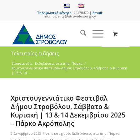
Τηλεφωνικό κέντρο:
22470470 |
Email:
municipality@strovolos.org.cy
Τελευταίες ειδήσεις
Είσαστε εδώ:
Eκδηλώσεις στα Δημ. Πάρκα
/
Χριστουγεννιάτικο Φεστιβάλ Δήμου Στροβόλου, Σάββατο & Κυριακή
| 13 & 14 ...
Χριστουγεννιάτικο Φεστιβάλ
Δήμου Στροβόλου, Σάββατο &
Κυριακή | 13 & 14 Δεκεμβρίου 2025
– Πάρκο Ακρόπολης
/
5 Δεκεμβρίου 2025
στην κατηγορία
Eκδηλώσεις στα Δημ. Πάρκα
,