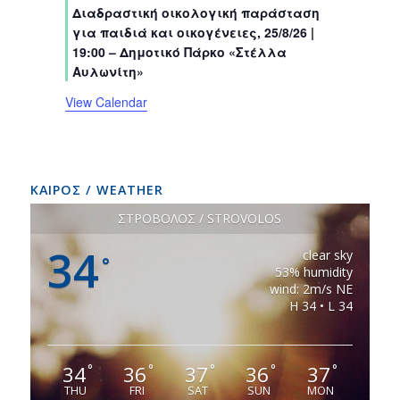
s
s
s
s
s
s
Διαδραστική οικολογική παράσταση
t
t
t
t
t
t
t
για παιδιά και οικογένειες, 25/8/26 |
s
s
s
s
s
s
s
19:00 – Δημοτικό Πάρκο «Στέλλα
Αυλωνίτη»
View Calendar
ΚΑΙΡΟΣ / WEATHER
ΣΤΡΟΒΟΛΟΣ / STROVOLOS
34
clear sky
°
53% humidity
wind: 2m/s NE
H 34 • L 34
34
36
37
36
37
°
°
°
°
°
THU
FRI
SAT
SUN
MON