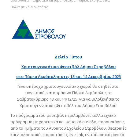
Eκδηλώσεις - Δημοτικό Mέγαρο, Θέατρο, Πάρκα
,
Εκδηλώσεις
,
Πολιτιστικά Μονοπάτια
Δελτίο Τύπου
Χριστουγεννιάτικο Φεστιβάλ Δήμου Στροβόλου
στο Πάρκο Ακρόπολης στις 13 και 14 Δεκεμβρίου 2025
Ένα υπέροχο χριστουγεννιάτικο χωριό θα στηθεί στο
μαγευτικό, καταπράσινο Πάρκο Ακρόπολης το
Σαββατοκύριακο 13 και 14/12/25, για να φιλοξενήσει το
Χριστουγεννιάτικο Φεστιβάλ του Δήμου Στροβόλου!
Το πρόγραμμα του φεστιβάλ περιλαμβάνει καλλιτεχνικό
πρόγραμμα με χορευτικά και μουσικά σύνολα, παρουσιάσεις
από τα Τμήματα του Ανοικτού Σχολείου Στροβόλου, θεατρικές
και διαδραστικές παραστάσεις, live link, εντυπωσιακό μαγικό