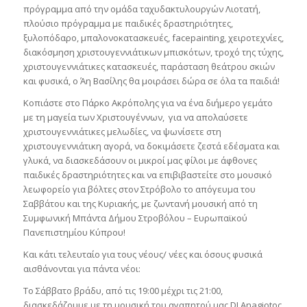
πρόγραμμα από την ομάδα ταχυδακτυλουργών Λιοτατή,
πλούσιο πρόγραμμα με παιδικές δραστηριότητες,
ξυλοπόδαρο, μπαλονοκατασκευές, facepainting, χειροτεχνίες,
διακόσμηση χριστουγεννιάτικων μπισκότων, τροχό της τύχης,
χριστουγεννιάτικες κατασκευές, παράσταση θεάτρου σκιών
και φυσικά, ο Άη Βασίλης θα μοιράσει δώρα σε όλα τα παιδιά!
Κοπιάστε στο Πάρκο Ακρόπολης για να ένα διήμερο γεμάτο
με τη μαγεία των Χριστουγέννων, για να απολαύσετε
χριστουγεννιάτικες μελωδίες, να ψωνίσετε στη
χριστουγεννιάτικη αγορά, να δοκιμάσετε ζεστά εδέσματα και
γλυκά, να διασκεδάσουν οι μικροί μας φίλοι με άφθονες
παιδικές δραστηριότητες και να επιβιβαστείτε στο μουσικό
λεωφορείο για βόλτες στον Στρόβολο το απόγευμα του
Σαββάτου και της Κυριακής, με ζωντανή μουσική από τη
Συμφωνική Μπάντα Δήμου Στροβόλου – Ευρωπαϊκού
Πανεπιστημίου Κύπρου!
Και κάτι τελευταίο για τους νέους/ νέες και όσους φυσικά
αισθάνονται για πάντα νέοι:
Το Σάββατο βράδυ, από τις 19:00 μέχρι τις 21:00,
διασκεδάζουμε με τη μουσική του αγαπητού μας DJ Anagiotoς,