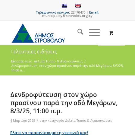
Τηλεφωνικό κέντρο:
22470470 |
Email:
municipality@strovolos.org.cy
Τελευταίες ειδήσεις
Είσαστε εδώ:
Δελτία Τύπου & Ανακοινώσεις
/
Δενδροφύτευση στον χώρο πρασίνου παρά την οδό Μεγάρων, 8/3/25,
11:00 π...
Δενδροφύτευση στον χώρο
πρασίνου παρά την οδό Μεγάρων,
8/3/25, 11:00 π.μ.
/
4 Μαρτίου 2025
στην κατηγορία
Δελτία Τύπου & Ανακοινώσεις
Ελάτε να πρασινίσουμε τη γειτονιά μας!