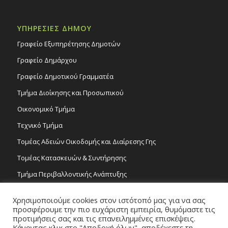
ΥΠΗΡΕΣΙΕΣ ΔΗΜΟΥ
Γραφείο Εξυπηρέτησης Δημοτών
Γραφείο Δημάρχου
Γραφείο Δημοτικού Γραμματέα
Τμήμα Διοίκησης και Προσωπικού
Οικονομικό Τμήμα
Τεχνικό Τμήμα
Τομέας Αδειών Οικοδομής και Διαίρεσης Γης
Τομέας Κατασκευών & Συντήρησης
Τμήμα Περιβαλλοντικής Ανάπτυξης
Tμήμα Δημόσιας Υγείας και Καθαριότητας
Χρησιμοποιούμε cookies στον ιστότοπό μας για να σας
Τομέας Γραμμάτων και Τεχνών
προσφέρουμε την πιο ευχάριστη εμπειρία, θυμόμαστε τις
προτιμήσεις σας και τις επανειλημμένες επισκέψεις.
Τροχονομία
Κάνοντας κλικ στο "Αποδοχή όλων", αποδέχεστε τη