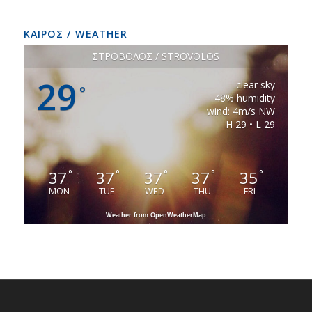
ΚΑΙΡΟΣ / WEATHER
ΣΤΡΟΒΟΛΟΣ / STROVOLOS
29
clear sky
°
48% humidity
wind: 4m/s NW
H 29 • L 29
37
37
37
37
35
°
°
°
°
°
MON
TUE
WED
THU
FRI
Weather from OpenWeatherMap