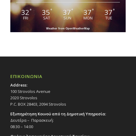
32
35
37
37
37
°
°
°
°
°
FRI
SAT
SUN
MON
TUE
Weather from OpenWeatherMap
ΕΠΙΚΟΙΝΩΝΙΑ
Address:
100 Strovolos Avenue
2020 Strovolos
P.C. BOX 28403, 2094 Strovolos
Εξυπηρέτηση Κοινού από τη Δημοτική Υπηρεσία:
Δευτέρα – Παρασκευή:
08:30 – 14:00