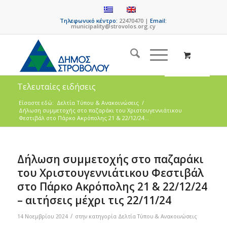
Τηλεφωνικό κέντρο:
22470470 |
Email:
municipality@strovolos.org.cy
Τελευταίες ειδήσεις
Είσαστε εδώ:
Δελτία Τύπου & Ανακοινώσεις
/
Δήλωση συμμετοχής στο παζαράκι του Χριστουγεννιάτικου
Φεστιβάλ στο Πάρκο Ακρόπολης 21 & 22/12/24...
Δήλωση συμμετοχής στο παζαράκι
του Χριστουγεννιάτικου Φεστιβάλ
στο Πάρκο Ακρόπολης 21 & 22/12/24
– αιτήσεις μέχρι τις 22/11/24
/
14 Νοεμβρίου 2024
στην κατηγορία
Δελτία Τύπου & Ανακοινώσεις