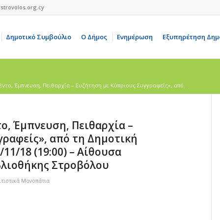
strovolos.org.cy
Δημοτικό Συμβούλιο
Ο Δήμος
Ενημέρωση
Εξυπηρέτηση Δημ
ντο, Έμπνευση, Πειθαρχία – Συζήτηση με Κύπριους Συγγραφείς», από...
ο, Έμπνευση, Πειθαρχία –
γραφείς», από τη Δημοτική
11/18 (19:00) – Αίθουσα
βλιοθήκης Στροβόλου
ιτιστικά Μονοπάτια