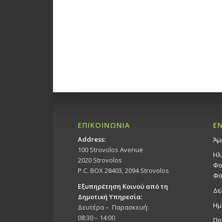
ΕΠΙΚΟΙΝΩΝΙΑ
Ε
Address:
Άμ
100 Strovolos Avenue
Ηλ
2020 Strovolos
Φο
P.C. BOX 28403, 2094 Strovolos
Φο
Εξυπηρέτηση Κοινού από τη
Δε
Δημοτική Υπηρεσία:
Ημ
Δευτέρα – Παρασκευή:
08:30 – 14:00
Πο