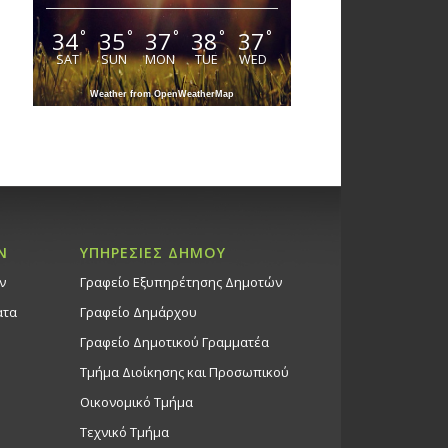
34
35
37
38
37
°
°
°
°
°
SAT
SUN
MON
TUE
WED
Weather from OpenWeatherMap
Ν
ΥΠΗΡΕΣΙΕΣ ΔΗΜΟΥ
ν
Γραφείο Εξυπηρέτησης Δημοτών
ατα
Γραφείο Δημάρχου
Γραφείο Δημοτικού Γραμματέα
Τμήμα Διοίκησης και Προσωπικού
Οικονομικό Τμήμα
Τεχνικό Τμήμα