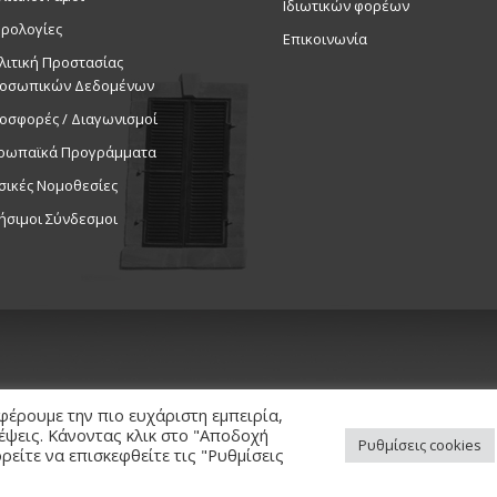
Ιδιωτικών φορέων
ρολογίες
Επικοινωνία
λιτική Προστασίας
οσωπικών Δεδομένων
οσφορές / Διαγωνισμοί
ρωπαϊκά Προγράμματα
σικές Νομοθεσίες
ήσιμοι Σύνδεσμοι
φέρουμε την πιο ευχάριστη εμπειρία,
κέψεις. Κάνοντας κλικ στο "Αποδοχή
Ρυθμίσεις cookies
είτε να επισκεφθείτε τις "Ρυθμίσεις
ed. / Powered by
NETinfo Plc