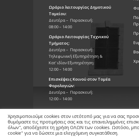
Ωράριο λειτουργίας Δημοτικού
Φο
Ταμείου:
Πο
Δευτέρα – Παρασκευή:
Πρ
08:00 – 14:00
Πρ
Ωράριο Λειτουργίας Τεχνικού
Ευ
Τμήματος:
Δευτέρα – Παρασκευή:
Βα
Τηλεφωνική Εξυπηρέτηση &
Χρ
Κατ’ ιδίαν Εξυπηρέτηση:
12:00 – 14:00
Επισκέψεις Κοινού στον Τομέα
Φορολογιών:
Δευτέρα – Παρασκευή:
12:00 – 14:00
Χρησιμοποιούμε cookies στον ιστότοπό μας για να σας προσ
θυμόμαστε τις προτιμήσεις σας και τις επανειλημμένες επισ
όλων", αποδέχεστε τη χρήση ΟΛΩΝ των cookies. Ωστόσο, μπορ
Copyright 2026 © Δήμος Στροβόλου, All Rights Reserv
cookie" για να δώσετε μια ελεγχόμενη συγκατάθεση.