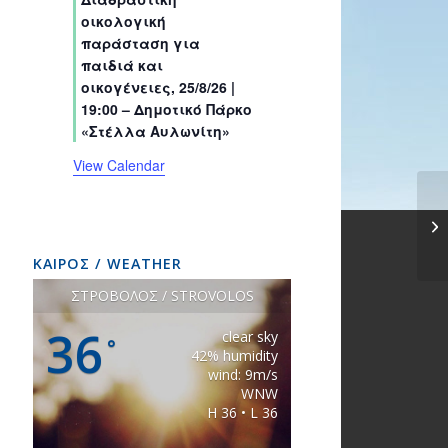
s
s
s
s
s
s
t
t
t
t
t
t
t
οικολογική
s
s
s
s
s
s
s
παράσταση για
παιδιά και
οικογένειες, 25/8/26 |
19:00 – Δημοτικό Πάρκο
«Στέλλα Αυλωνίτη»
View Calendar
ΚΑΙΡΟΣ / WEATHER
ΣΤΡΟΒΟΛΟΣ / STROVOLOS
36
clear sky
°
42% humidity
wind: 9m/s
WNW
H 36 • L 36