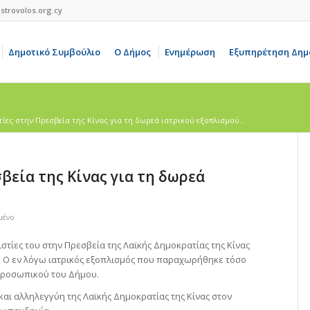
strovolos.org.cy
Δημοτικό Συμβούλιο
Ο Δήμος
Ενημέρωση
Εξυπηρέτηση Δημ
τίες στην Πρεσβεία της Κίνας για τη δωρεά ιατρικού εξοπλισμού...
βεία της Κίνας για τη δωρεά
μένο
στίες του στην Πρεσβεία της Λαϊκής Δημοκρατίας της Κίνας
. Ο εν λόγω ιατρικός εξοπλισμός που παραχωρήθηκε τόσο
 προσωπικού του Δήμου.
 και αλληλεγγύη της Λαϊκής Δημοκρατίας της Κίνας στον