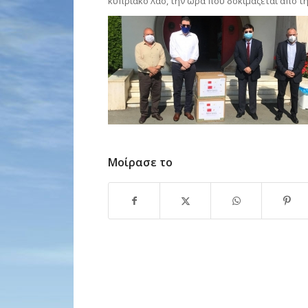
κυπριακό λαό, την ώρα που δοκιμάζεται από τ
Μοίρασε το