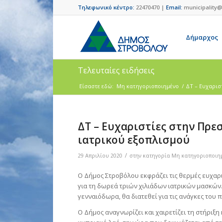
Τηλεφωνικό κέντρο:
22470470 |
Email:
municipality@
Δήμαρχος
Τελευταίες ειδήσεις
Είσαστε εδώ:
Μη κατηγοριοποιημένο
/
ΔΤ – Ευχαρισ
ΔΤ – Ευχαριστίες στην Πρεσ
ιατρικού εξοπλισμού
/
29 Απριλίου 2020
στην κατηγορία
Μη κατηγοριοποιη
Ο Δήμος Στροβόλου εκφράζει τις θερμές ευχαρι
για τη δωρεά τριών χιλιάδων ιατρικών μασκών
γενναιόδωρα, θα διατεθεί για τις ανάγκες του
Ο Δήμος αναγνωρίζει και χαιρετίζει τη στήριξη