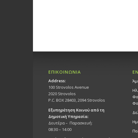
ΕΠΙΚΟΙΝΩΝΙΑ
Ε
Address:
Άμ
100 Strovolos Avenue
Ηλ
2020 Strovolos
Φο
P.C. BOX 28403, 2094 Strovolos
Φο
Εξυπηρέτηση Κοινού από τη
Δε
Δημοτική Υπηρεσία:
Ημ
Δευτέρα – Παρασκευή:
08:30 – 14:00
Πο