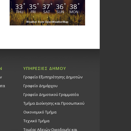
33
35
37
36
38
°
°
°
°
°
THU
FRI
SAT
SUN
MON
Weather from OpenWeatherMap
Ν
ΥΠΗΡΕΣΙΕΣ ΔΗΜΟΥ
ν
Γραφείο Εξυπηρέτησης Δημοτών
ατα
Γραφείο Δημάρχου
Γραφείο Δημοτικού Γραμματέα
Τμήμα Διοίκησης και Προσωπικού
Οικονομικό Τμήμα
Τεχνικό Τμήμα
Τομέας Αδειών Οικοδομής και