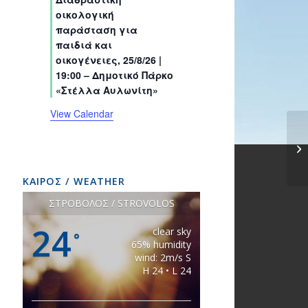
s
s
s
s
s
s
t
t
t
t
t
t
t
οικολογική
s
s
s
s
s
s
s
παράσταση για
παιδιά και
οικογένειες, 25/8/26 |
19:00 – Δημοτικό Πάρκο
«Στέλλα Αυλωνίτη»
View Calendar
ΚΑΙΡΟΣ / WEATHER
ΣΤΡΟΒΟΛΟΣ / STROVOLOS
24
clear sky
°
65% humidity
wind: 2m/s S
H 24 • L 24