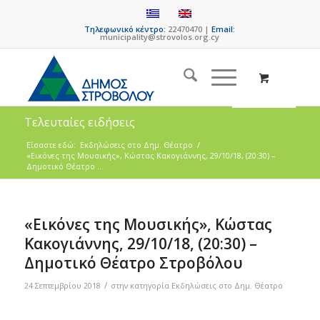
Τηλεφωνικό κέντρο:
22470470 |
Email:
municipality@strovolos.org.cy
Τελευταίες ειδήσεις
Είσαστε εδώ:
Eκδηλώσεις στο Δημ. Θέατρο
/
«Εικόνες της Μουσικής», Κώστας Κακογιάννης, 29/10/18, (20:30) –
Δημοτικό Θέατρο ...
«Εικόνες της Μουσικής», Κώστας
Κακογιάννης, 29/10/18, (20:30) –
Δημοτικό Θέατρο Στροβόλου
/
24 Σεπτεμβρίου 2018
στην κατηγορία
Eκδηλώσεις στο Δημ. Θέατρο